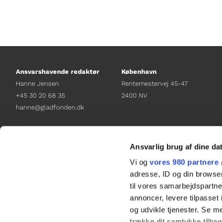
Ansvarshavende redaktør
København
Hanne Jensen
Rentemestervej 45-47
+45 30 20 68 35
2400 NV
hanne@gladfonden.dk
Chefredaktør
Receptionen
Nathalie Bitton
+45 38 12 01 00
Ansvarlig brug af dine da
+45 26 25 17 65
information@gladfonden.dk
Vi og
vores 980 partnere
nathalie@tv-glad.dk
adresse, ID og din browser
til vores samarbejdspartner
annoncer, levere tilpasse
og udvikle tjenester. Se m
trække dit samtykke tilbage