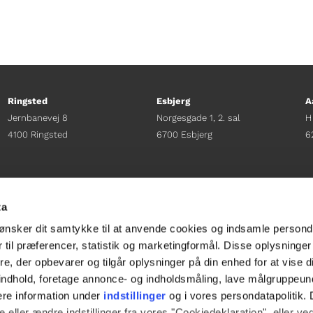
Ringsted
Esbjerg
A
Jernbanevej 8
Norgesgade 1, 2. sal
H
4100 Ringsted
6700 Esbjerg
6
Afdelingschef
Afdelingschef
A
Sacha Lohmann Weiss
Sanne Hansen
H
ta
+45 40 27 91 11
+45 23 69 19 35
+
ønsker dit samtykke til at anvende cookies og indsamle persond
sacha.lw@gladfonden.dk
sanne.h@gladfonden.dk
h
 til præferencer, statistik og marketingformål. Disse oplysninger
e, der opbevarer og tilgår oplysninger på din enhed for at vise d




t indhold, foretage annonce- og indholdsmåling, lave målgruppeu
ere information under
indstillinger
og i vores persondatapolitik. 
 eller ændre indstillinger fra vores "Cookiedeklaration", eller ve