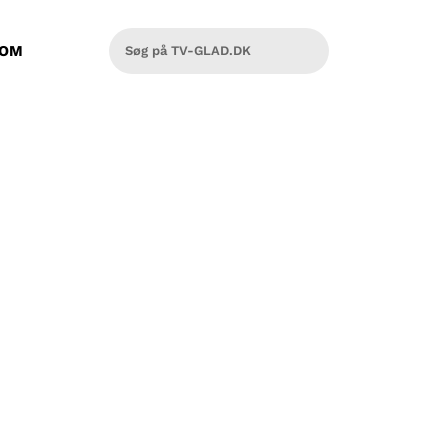
OM
de gerne ville leve i hvis de kunne.