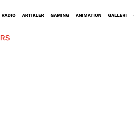
RADIO
ARTIKLER
GAMING
ANIMATION
GALLERI
ERS
 der nogle, som har et yndlingsspil, hvis univers, 
vil flytte til!