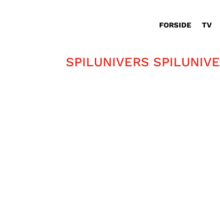
FORSIDE
TV
SPILUNIVERS SPILUNIV
På TV-Glad-redaktionen i Ringsted er
Find ud af i hvilket univers de gerne 