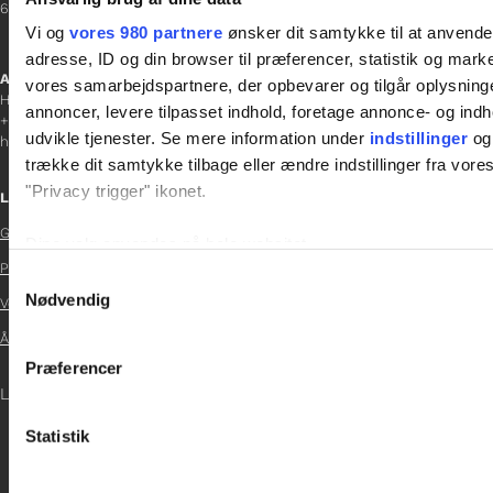
6200 Aabenraa
Vi og
vores 980 partnere
ønsker dit samtykke til at anvend
adresse, ID og din browser til præferencer, statistik og marke
Afdelingschef
vores samarbejdspartnere, der opbevarer og tilgår oplysninge
Helene Teichert
annoncer, levere tilpasset indhold, foretage annonce- og in
+45 29 37 32 41
udvikle tjenester. Se mere information under
indstillinger
og 
helene.t@gladfonden.dk
trække dit samtykke tilbage eller ændre indstillinger fra vore
"Privacy trigger" ikonet.
Links
Glad Fonden
Dine valg anvendes på hele websitet.

Persondatapolitik
Samtykkevalg

Vi bruger cookies til at tilpasse vores indhold og annoncer, til 
Nødvendig
Vedtægter
at analysere vores trafik. Vi deler også oplysninger om din

Årsrapport 2024
inden for sociale medier, annonceringspartnere og analysepa

Præferencer
data med andre oplysninger, du har givet dem, eller som de ha
LOG IND
Statistik