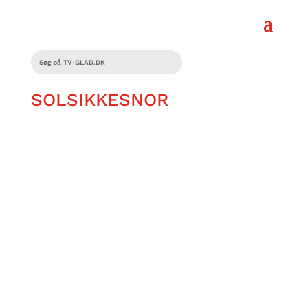
SOLSIKKESNOR
David skal du ikke gå med
solsikkesnoren? Det spørgsmål fik jeg
for tre år siden, og så fløj det da bare
ud af min mund: “Aldrig i livet!”