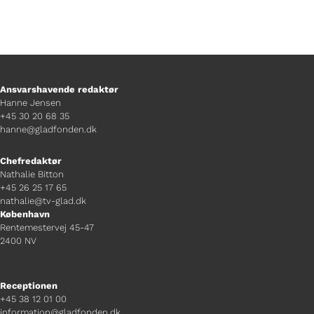
Ansvarshavende redaktør
Hanne Jensen
+45 30 20 68 35
hanne@gladfonden.dk
Chefredaktør
Nathalie Bitton
+45 26 25 17 65
nathalie@tv-glad.dk
København
Rentemestervej 45-47
2400 NV
Receptionen
+45 38 12 01 00
information@gladfonden.dk