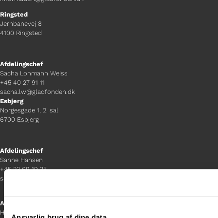
Ringsted
Jernbanevej 8
4100 Ringsted
Afdelingschef
Sacha Lohmann Weiss
+45 40 27 91 11
sacha.lw@gladfonden.dk
Esbjerg
Norgesgade 1, 2. sal
6700 Esbjerg
Afdelingschef
Sanne Hansen
+45 23 69 19 35
sanne.h@gladfonden.dk
Aabenraa
H P Hanssens Gade 23, 2.
Ansvarlig brug af dine data