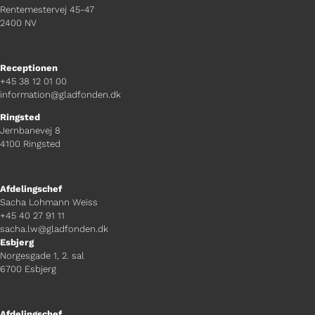
Rentemestervej 45-47
2400 NV
Receptionen
+45 38 12 01 00
information@gladfonden.dk
Ringsted
Jernbanevej 8
4100 Ringsted
Afdelingschef
Sacha Lohmann Weiss
+45 40 27 91 11
sacha.lw@gladfonden.dk
Esbjerg
Norgesgade 1, 2. sal
6700 Esbjerg
Afdelingschef