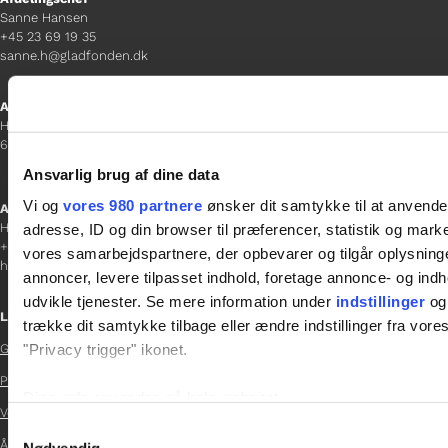
Sanne Hansen
+45 23 69 19 35
sanne.h@gladfonden.dk
Aabenraa
H P Hanssens Gade 23, 2.
6200 Aabenraa
Ansvarlig brug af dine data
Vi og
vores 980 partnere
ønsker dit samtykke til at anvend
Afdelingschef
Helene Teichert
adresse, ID og din browser til præferencer, statistik og marke
+45 29 37 32 41
vores samarbejdspartnere, der opbevarer og tilgår oplysninge
helene.t@gladfonden.dk
annoncer, levere tilpasset indhold, foretage annonce- og in
udvikle tjenester. Se mere information under
indstillinger
og 
Links
trække dit samtykke tilbage eller ændre indstillinger fra vore
"Privacy trigger" ikonet.
Glad Fonden

Persondatapolitik
Dine valg anvendes på hele websitet.

Vedtægter
Samtykkevalg

Vi bruger cookies til at tilpasse vores indhold og annoncer, til 
Årsrapport 2024
Nødvendig