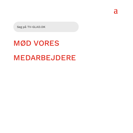
MØD VORES
MEDARBEJDERE
Her på TV Glad har vi verdens bedste
medarbejdere. Mød Kim og hør om hans
store glæde for tog, musik og Olsen