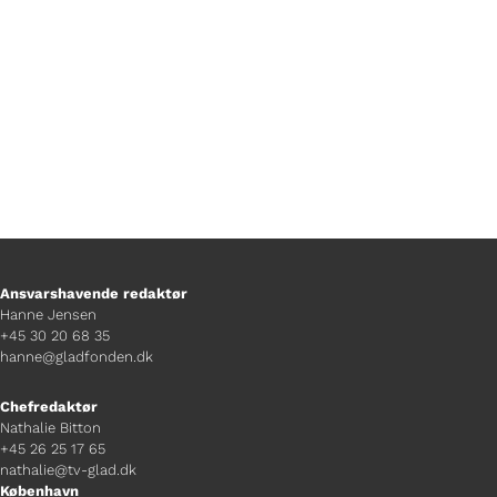
Banden.
Ansvarshavende redaktør
Hanne Jensen
+45 30 20 68 35
hanne@gladfonden.dk
Chefredaktør
Nathalie Bitton
+45 26 25 17 65
nathalie@tv-glad.dk
København