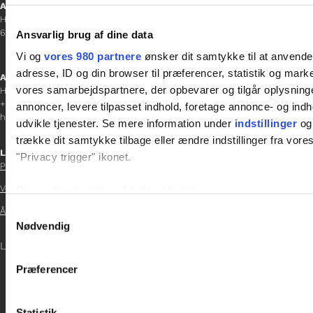
Aabenraa
H P Hanssens Gade 23, 2.
6200 Aabenraa
Ansvarlig brug af dine data
Vi og
vores 980 partnere
ønsker dit samtykke til at anvend
adresse, ID og din browser til præferencer, statistik og marke
Afdelingschef
vores samarbejdspartnere, der opbevarer og tilgår oplysninge
Helene Teichert
+45 29 37 32 41
annoncer, levere tilpasset indhold, foretage annonce- og in
helene.t@gladfonden.dk
udvikle tjenester. Se mere information under
indstillinger
og 
trække dit samtykke tilbage eller ændre indstillinger fra vore
Links

"Privacy trigger" ikonet.
Persondatapolitik
Vedtægter
Dine valg anvendes på hele websitet.

Årsrapport 2021
Samtykkevalg
Vi bruger cookies til at tilpasse vores indhold og annoncer, til 
Nødvendig

at analysere vores trafik. Vi deler også oplysninger om din
LOG IND
inden for sociale medier, annonceringspartnere og analysepa
Præferencer

data med andre oplysninger, du har givet dem, eller som de ha
Statistik