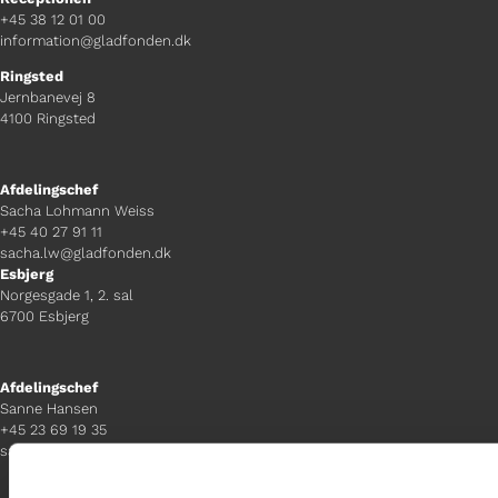
+45 38 12 01 00
information@gladfonden.dk
Ringsted
Jernbanevej 8
4100 Ringsted
Afdelingschef
Sacha Lohmann Weiss
+45 40 27 91 11
sacha.lw@gladfonden.dk
Esbjerg
Norgesgade 1, 2. sal
6700 Esbjerg
Afdelingschef
Sanne Hansen
+45 23 69 19 35
sanne.h@gladfonden.dk