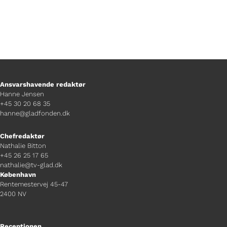
Ansvarshavende redaktør
Hanne Jensen
+45 30 20 68 35
hanne@gladfonden.dk
Chefredaktør
Nathalie Bitton
+45 26 25 17 65
nathalie@tv-glad.dk
København
Rentemestervej 45-47
2400 NV
Receptionen