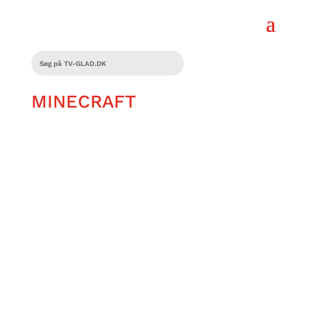
MINECRAFT
Vi elsker alle tre Minecraft-universet,
men filmen levede ikke op til spillet.