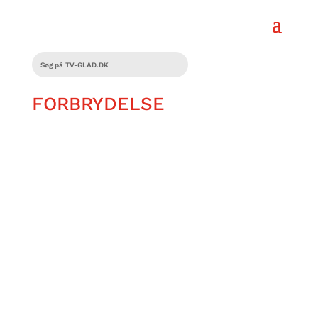
FORBRYDELSE
Matias Olsen dykker ned i danskernes
True Crime-besættelse og går tæt på
landets mest markante stemmer
indenfor kriminaljournalistik.