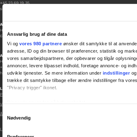
+45 23 69 19 35
sanne.h@gladfonden.dk
Aabenraa
H P Hanssens Gade 23, 2.
Ansvarlig brug af dine data
6200 Aabenraa
Vi og
vores 980 partnere
ønsker dit samtykke til at anvend
adresse, ID og din browser til præferencer, statistik og marke
Afdelingschef
vores samarbejdspartnere, der opbevarer og tilgår oplysninge
Helene Teichert
annoncer, levere tilpasset indhold, foretage annonce- og in
+45 29 37 32 41
udvikle tjenester. Se mere information under
indstillinger
og 
helene.t@gladfonden.dk
trække dit samtykke tilbage eller ændre indstillinger fra vore
"Privacy trigger" ikonet.
Links

Persondatapolitik
Dine valg anvendes på hele websitet.
Vedtægter

Samtykkevalg
Årsrapport 2021
Vi bruger cookies til at tilpasse vores indhold og annoncer, til 
Nødvendig

at analysere vores trafik. Vi deler også oplysninger om din
LOG IND
inden for sociale medier, annonceringspartnere og analysepa
Præferencer