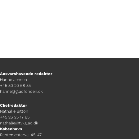
Ansvarshavende redaktør
Hanne Jensen
+45 30 20 68 35
hanne@gladfonden.dk
Chefredaktør
Nathalie Bitton
+45 26 25 17 65
nathalie@tv-glad.dk
København
Rentemestervej 45-47