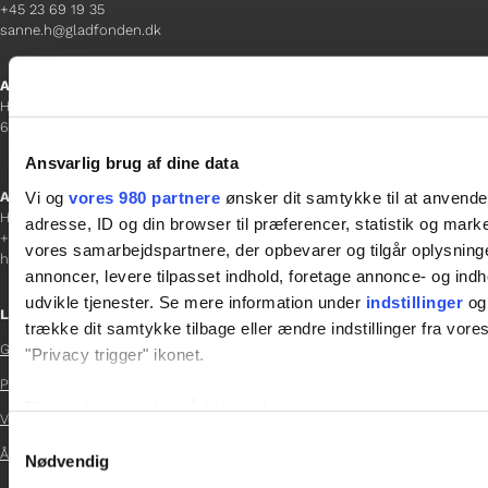
+45 23 69 19 35
sanne.h@gladfonden.dk
Aabenraa
H P Hanssens Gade 23, 2.
6200 Aabenraa
Ansvarlig brug af dine data
Vi og
vores 980 partnere
ønsker dit samtykke til at anvend
Afdelingschef
Helene Teichert
adresse, ID og din browser til præferencer, statistik og marke
+45 29 37 32 41
vores samarbejdspartnere, der opbevarer og tilgår oplysninge
helene.t@gladfonden.dk
annoncer, levere tilpasset indhold, foretage annonce- og in
udvikle tjenester. Se mere information under
indstillinger
og 
Links
trække dit samtykke tilbage eller ændre indstillinger fra vore
Glad Fonden
"Privacy trigger" ikonet.

Persondatapolitik

Dine valg anvendes på hele websitet.
Vedtægter

Samtykkevalg
Årsrapport 2024
Vi bruger cookies til at tilpasse vores indhold og annoncer, til 
Nødvendig

at analysere vores trafik. Vi deler også oplysninger om din