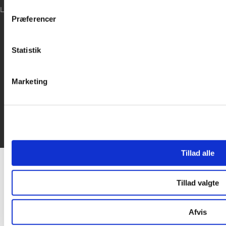
LOG IND
inden for sociale medier, annonceringspartnere og analysepa
Præferencer
data med andre oplysninger, du har givet dem, eller som de ha
Statistik
Marketing
Tillad alle
Tillad valgte
Afvis