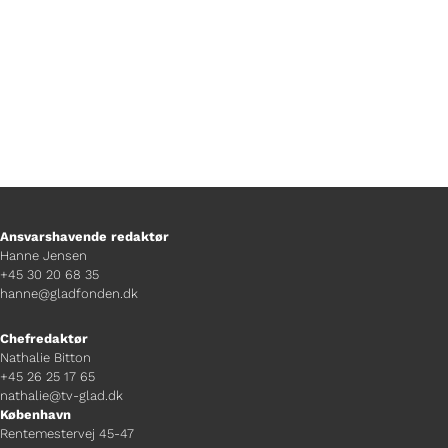
Ansvarshavende redaktør
Hanne Jensen
+45 30 20 68 35
hanne@gladfonden.dk
Chefredaktør
Nathalie Bitton
+45 26 25 17 65
nathalie@tv-glad.dk
København
Rentemestervej 45-47