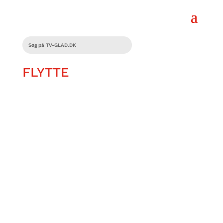
FLYTTE
Christian flyttede hjemmefra for tre
måneder siden. Vi har besøgt ham for at
finde ud af, hvordan det er gået med at
flyve fra reden.