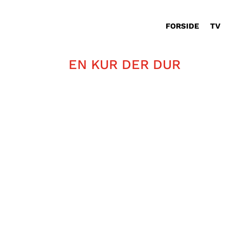
FORSIDE
TV
EN KUR DER DUR
Sylvester Bjarnø er periodevis plag
samfundet lige her.