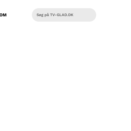
OM
hans analyse af sig selv og