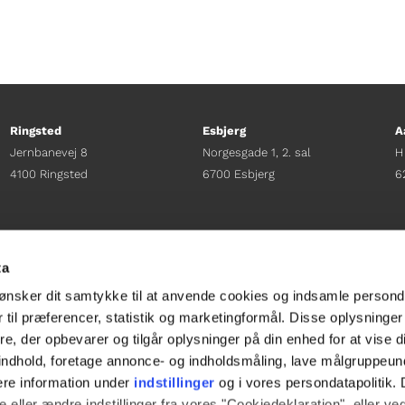
Ringsted
Esbjerg
A
Jernbanevej 8
Norgesgade 1, 2. sal
H
4100 Ringsted
6700 Esbjerg
6
Afdelingschef
Afdelingschef
A
Sacha Lohmann Weiss
Sanne Hansen
H
ta
+45 40 27 91 11
+45 23 69 19 35
+
ønsker dit samtykke til at anvende cookies og indsamle persond
sacha.lw@gladfonden.dk
sanne.h@gladfonden.dk
h
 til præferencer, statistik og marketingformål. Disse oplysninger
e, der opbevarer og tilgår oplysninger på din enhed for at vise d




t indhold, foretage annonce- og indholdsmåling, lave målgruppeu
ere information under
indstillinger
og i vores persondatapolitik. 
 eller ændre indstillinger fra vores "Cookiedeklaration", eller ve