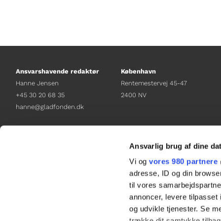
Ansvarshavende redaktør
København
Hanne Jensen
Rentemestervej 45-47
+45 30 20 68 35
2400 NV
hanne@gladfonden.dk
Chefredaktør
Receptionen
Nathalie Bitton
+45 38 12 01 00
Ansvarlig brug af dine da
+45 26 25 17 65
information@gladfonden.dk
Vi og
vores 980 partnere
nathalie@tv-glad.dk
adresse, ID og din browser
til vores samarbejdspartner
annoncer, levere tilpasse
og udvikle tjenester. Se m
trække dit samtykke tilbage