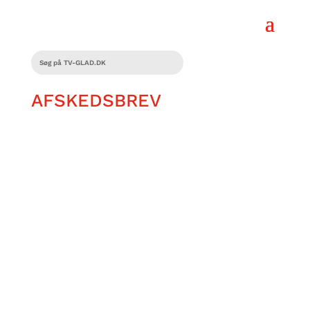
AFSKEDSBREV
Rasmus Nielsen har skrevet et
afskedsbrev, til den dag han skal
begraves. Læs brevet, der rummer
taknemmelighed og tanker om et levet
liv med med- og modgang.