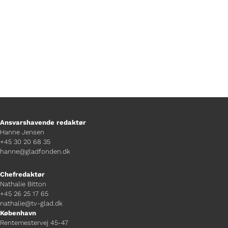
Ansvarshavende redaktør
Hanne Jensen
+45 30 20 68 35
hanne@gladfonden.dk
Chefredaktør
Nathalie Bitton
+45 26 25 17 65
nathalie@tv-glad.dk
København
Rentemestervej 45-47