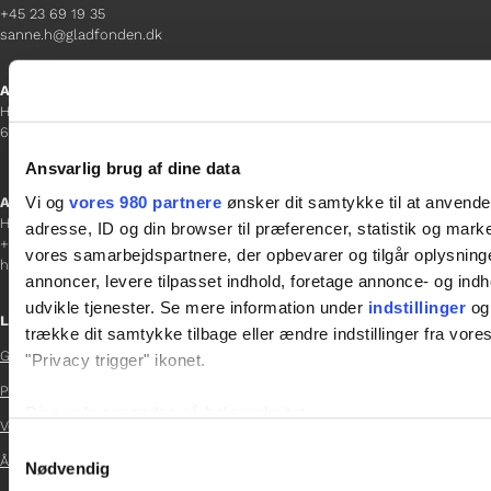
+45 23 69 19 35
sanne.h@gladfonden.dk
Aabenraa
H P Hanssens Gade 23, 2.
6200 Aabenraa
Ansvarlig brug af dine data
Vi og
vores 980 partnere
ønsker dit samtykke til at anvend
Afdelingschef
Helene Teichert
adresse, ID og din browser til præferencer, statistik og marke
+45 29 37 32 41
vores samarbejdspartnere, der opbevarer og tilgår oplysninge
helene.t@gladfonden.dk
annoncer, levere tilpasset indhold, foretage annonce- og in
udvikle tjenester. Se mere information under
indstillinger
og 
Links
trække dit samtykke tilbage eller ændre indstillinger fra vore
Glad Fonden
"Privacy trigger" ikonet.

Persondatapolitik

Dine valg anvendes på hele websitet.
Vedtægter

Samtykkevalg
Årsrapport 2024
Vi bruger cookies til at tilpasse vores indhold og annoncer, til 
Nødvendig
