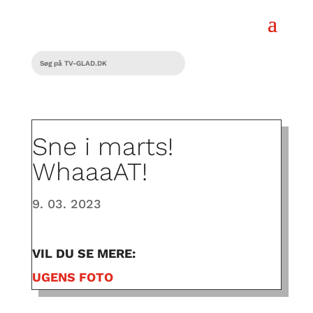
Sne i marts!
WhaaaAT!
9. 03. 2023
VIL DU SE MERE:
UGENS FOTO