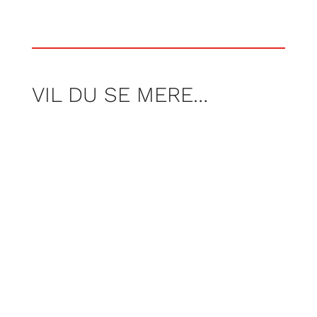
VIL DU SE MERE…
AF JONAS KOCH
Foto Freja Armstrong