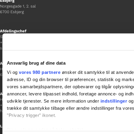
Esbjerg
Norgesgade 1, 2. sal
6700 Esbjerg
Afdelingschef
Sanne Hansen
+45 23 69 19 35
sanne.h@gladfonden.dk
Ansvarlig brug af dine data
Aabenraa
H P Hanssens Gade 23, 2.
Vi og
vores 980 partnere
ønsker dit samtykke til at anvend
6200 Aabenraa
adresse, ID og din browser til præferencer, statistik og marke
vores samarbejdspartnere, der opbevarer og tilgår oplysninge
annoncer, levere tilpasset indhold, foretage annonce- og in
Afdelingschef
Helene Teichert
udvikle tjenester. Se mere information under
indstillinger
og 
+45 29 37 32 41
trække dit samtykke tilbage eller ændre indstillinger fra vore
helene.t@gladfonden.dk
"Privacy trigger" ikonet.
Links
Dine valg anvendes på hele websitet.