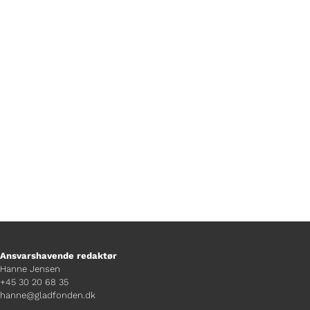
Foto Jonas Koch
Ansvarshavende redaktør
Hanne Jensen
+45 30 20 68 35
hanne@gladfonden.dk