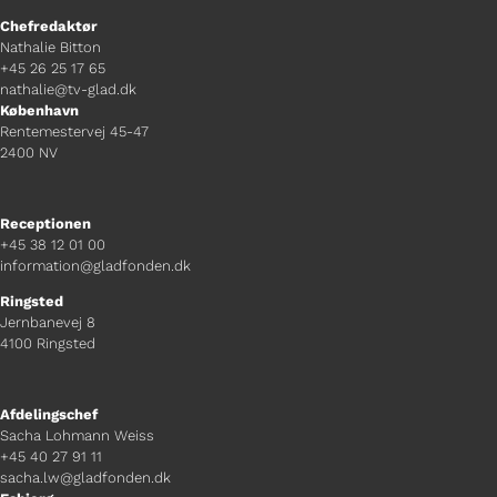
Chefredaktør
Nathalie Bitton
+45 26 25 17 65
nathalie@tv-glad.dk
København
Rentemestervej 45-47
2400 NV
Receptionen
+45 38 12 01 00
information@gladfonden.dk
Ringsted
Jernbanevej 8
4100 Ringsted
Afdelingschef
Sacha Lohmann Weiss
+45 40 27 91 11
sacha.lw@gladfonden.dk