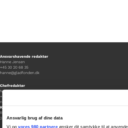
Ansvarshavende redaktør
Hanne Jensen
+45 30 20 68 35
hanne@gladfonden.dk
Chefredaktør
Nathalie Bitton
+45 26 25 17 65
nathalie@tv-glad.dk
København
Rentemestervej 45-47
Ansvarlig brug af dine data
2400 NV
Vi og
vores 980 partnere
ønsker dit samtykke til at anvend