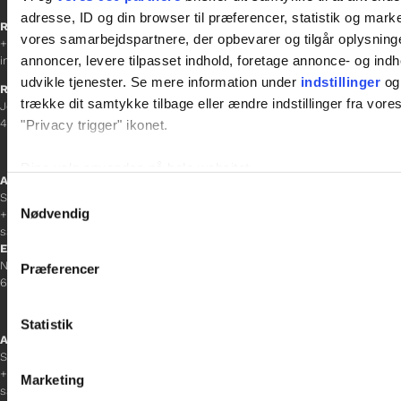
adresse, ID og din browser til præferencer, statistik og marke
Receptionen
vores samarbejdspartnere, der opbevarer og tilgår oplysninge
+45 38 12 01 00
annoncer, levere tilpasset indhold, foretage annonce- og in
information@gladfonden.dk
udvikle tjenester. Se mere information under
indstillinger
og 
Ringsted
trække dit samtykke tilbage eller ændre indstillinger fra vore
Jernbanevej 8
4100 Ringsted
"Privacy trigger" ikonet.
Dine valg anvendes på hele websitet.
Afdelingschef
Samtykkevalg
Sacha Lohmann Weiss
Vi bruger cookies til at tilpasse vores indhold og annoncer, til 
Nødvendig
+45 40 27 91 11
at analysere vores trafik. Vi deler også oplysninger om din
sacha.lw@gladfonden.dk
Esbjerg
inden for sociale medier, annonceringspartnere og analysepa
Norgesgade 1, 2. sal
Præferencer
data med andre oplysninger, du har givet dem, eller som de ha
6700 Esbjerg
Statistik
Afdelingschef
Sanne Hansen
+45 23 69 19 35
Marketing
sanne.h@gladfonden.dk