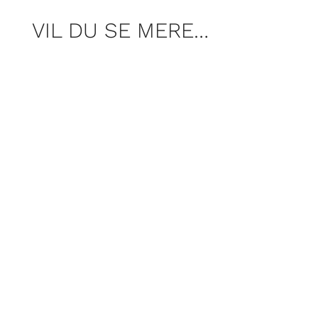
VIL DU SE MERE…
Segas blå maskot fylder 35. Vi fejrer
Sonic ved at puste støvet af hans første
spil fra 1991 og smide det i maskinen.
Men … holder Sonic the Hedgehog
stadig?