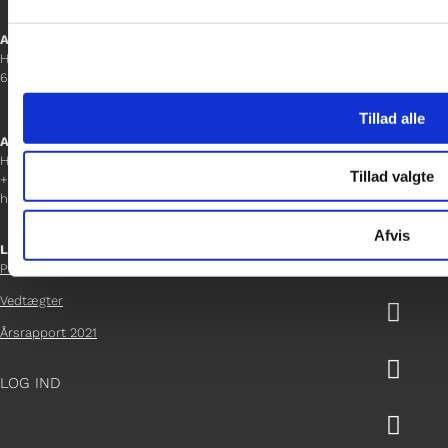
Aabenraa
H P Hanssens Gade 23, 2.
6200 Aabenraa
Tillad alle
Afdelingschef
Helene Teichert
Tillad valgte
+45 29 37 32 41
helene.t@gladfonden.dk
Afvis
Links

Persondatapolitik
Vedtægter

Årsrapport 2021

LOG IND
