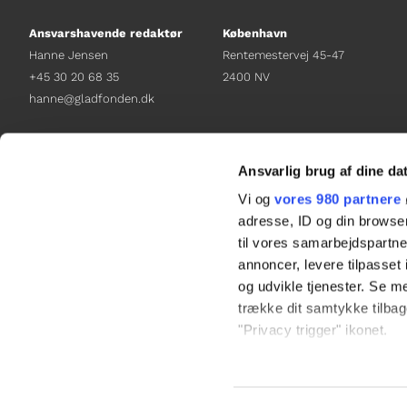
Ansvarshavende redaktør
København
Hanne Jensen
Rentemestervej 45-47
+45 30 20 68 35
2400 NV
hanne@gladfonden.dk
Chefredaktør
Receptionen
Nathalie Bitton
+45 38 12 01 00
Ansvarlig brug af dine da
+45 26 25 17 65
information@gladfonden.dk
Vi og
vores 980 partnere
nathalie@tv-glad.dk
adresse, ID og din browser
til vores samarbejdspartner
annoncer, levere tilpasse
og udvikle tjenester. Se m
trække dit samtykke tilbage
"Privacy trigger" ikonet.
Dine valg anvendes på hel