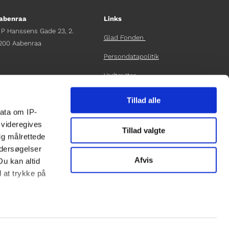
abenraa
Links
 P Hanssens Gade 23, 2.
Glad Fonden
200 Aabenraa
Persondatapolitik
Vedtægter
fdelingschef
elene Teichert
Årsrapport 2024
Tillad alle
45 29 37 32 41
ata om IP-
elene.t@gladfonden.dk
LOG IND
 videregives
Tillad valgte
ig målrettede
ndersøgelser
Afvis
Du kan altid
d at trykke på