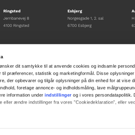
Ringsted
Esbjerg
A
Jernbanevej 8
Norgesgade 1, 2. sal
H
4100 Ringsted
6700 Esbjerg
6
Afdelingschef
Afdelingschef
A
Sacha Lohmann Weiss
Sanne Hansen
H
ta
+45 40 27 91 11
+45 23 69 19 35
+
ønsker dit samtykke til at anvende cookies og indsamle persond
sacha.lw@gladfonden.dk
sanne.h@gladfonden.dk
h
 til præferencer, statistik og marketingformål. Disse oplysninger
e, der opbevarer og tilgår oplysninger på din enhed for at vise d




t indhold, foretage annonce- og indholdsmåling, lave målgruppeu
ere information under
indstillinger
og i vores persondatapolitik. 
 eller ændre indstillinger fra vores "Cookiedeklaration", eller ve
e websitet.