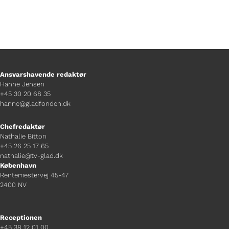
Ansvarshavende redaktør
Hanne Jensen
+45 30 20 68 35
hanne@gladfonden.dk
Chefredaktør
Nathalie Bitton
+45 26 25 17 65
nathalie@tv-glad.dk
København
Rentemestervej 45-47
2400 NV
Receptionen
+45 38 12 01 00