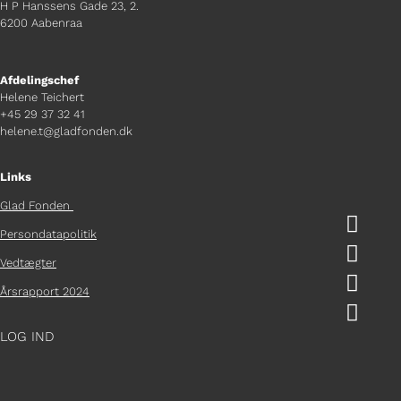
H P Hanssens Gade 23, 2.
6200 Aabenraa
Afdelingschef
Helene Teichert
+45 29 37 32 41
helene.t@gladfonden.dk
Links
Glad Fonden

Persondatapolitik

Vedtægter

Årsrapport 2024

LOG IND