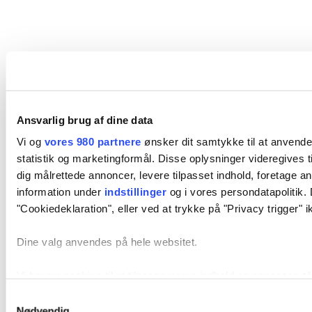
Ansvarlig brug af dine data
Vi og
vores 980 partnere
ønsker dit samtykke til at anvende
statistik og marketingformål. Disse oplysninger videregives t
dig målrettede annoncer, levere tilpasset indhold, foretage 
information under
indstillinger
og i vores persondatapolitik. 
"Cookiedeklaration", eller ved at trykke på "Privacy trigger" i
Dine valg anvendes på hele websitet.
Vi bruger cookies til at tilpasse vores indhold og annoncer, til
oplysninger om din brug af vores hjemmeside med vores part
Samtykkevalg
kan kombinere disse data med andre oplysninger, du har givet
Nødvendig