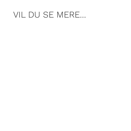
VIL DU SE MERE…
Segas blå maskot fylder 35. Vi fejrer
Sonic ved at puste støvet af hans første
spil fra 1991 og smide det i maskinen.
Men … holder Sonic the Hedgehog
stadig?