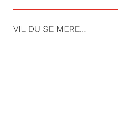
VIL DU SE MERE…
AF JONAS KOCH
Foto Freja Armstrong