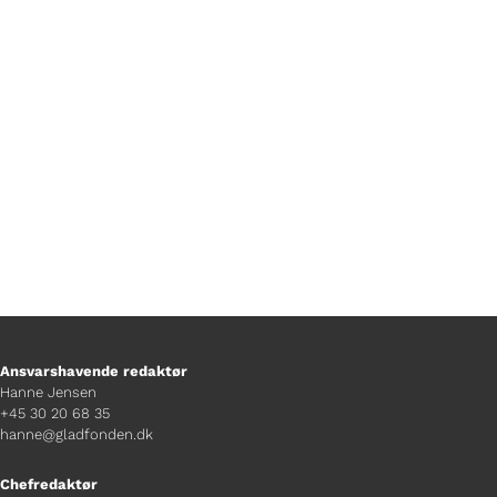
Foto Jonas Koch
Ansvarshavende redaktør
Hanne Jensen
+45 30 20 68 35
hanne@gladfonden.dk
Chefredaktør