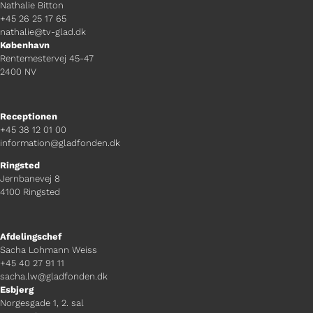
Nathalie Bitton
+45 26 25 17 65
nathalie@tv-glad.dk
København
Rentemestervej 45-47
2400 NV
Receptionen
+45 38 12 01 00
information@gladfonden.dk
Ringsted
Jernbanevej 8
4100 Ringsted
Afdelingschef
Sacha Lohmann Weiss
+45 40 27 91 11
sacha.lw@gladfonden.dk
Esbjerg
Norgesgade 1, 2. sal