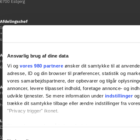
6700 Esbjerg
Afdelingschef
Sanne Hansen
+45 23 69 19 35
sanne.h@gladfonden.dk
Aabenraa
Ansvarlig brug af dine data
H P Hanssens Gade 23, 2.
Vi og
vores 980 partnere
ønsker dit samtykke til at anvend
6200 Aabenraa
adresse, ID og din browser til præferencer, statistik og marke
vores samarbejdspartnere, der opbevarer og tilgår oplysninge
Afdelingschef
annoncer, levere tilpasset indhold, foretage annonce- og in
Helene Teichert
udvikle tjenester. Se mere information under
indstillinger
og 
+45 29 37 32 41
trække dit samtykke tilbage eller ændre indstillinger fra vore
helene.t@gladfonden.dk
"Privacy trigger" ikonet.
Links

Dine valg anvendes på hele websitet.
Persondatapolitik
Samtykkevalg
Vedtægter