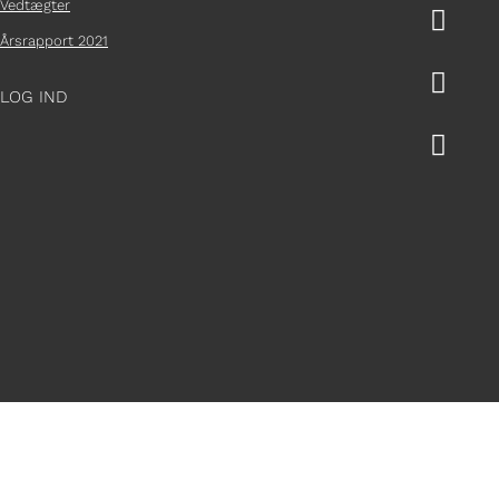
Vedtægter

Årsrapport 2021

LOG IND
