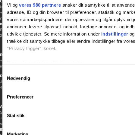
Chefredaktør
Vi og
vores 980 partnere
ønsker dit samtykke til at anvend
Nathalie Bitton
adresse, ID og din browser til præferencer, statistik og marke
+45 26 25 17 65
nathalie@tv-glad.dk
vores samarbejdspartnere, der opbevarer og tilgår oplysninge
København
annoncer, levere tilpasset indhold, foretage annonce- og in
Rentemestervej 45-47
udvikle tjenester. Se mere information under
indstillinger
og 
2400 NV
trække dit samtykke tilbage eller ændre indstillinger fra vore
"Privacy trigger" ikonet.
Receptionen
+45 38 12 01 00
Dine valg anvendes på hele websitet.
information@gladfonden.dk
Samtykkevalg
Ringsted
Vi bruger cookies til at tilpasse vores indhold og annoncer, til 
Nødvendig
Jernbanevej 8
at analysere vores trafik. Vi deler også oplysninger om din
4100 Ringsted
inden for sociale medier, annonceringspartnere og analysepa
Præferencer
data med andre oplysninger, du har givet dem, eller som de ha
Afdelingschef
Sacha Lohmann Weiss
Statistik
+45 40 27 91 11
sacha.lw@gladfonden.dk
Esbjerg
Marketing