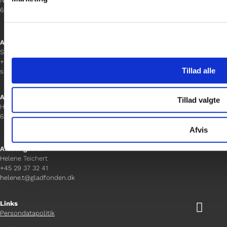
Norgesgade 1, 2. sal
6700 Esbjerg
Afdelingschef
Sanne Hansen
+45 23 69 19 35
Tillad alle
sanne.h@gladfonden.dk
Aabenraa
Tillad valgte
H P Hanssens Gade 23, 2.
6200 Aabenraa
Afvis
Afdelingschef
Helene Teichert
+45 29 37 32 41
helene.t@gladfonden.dk
Links

Persondatapolitik