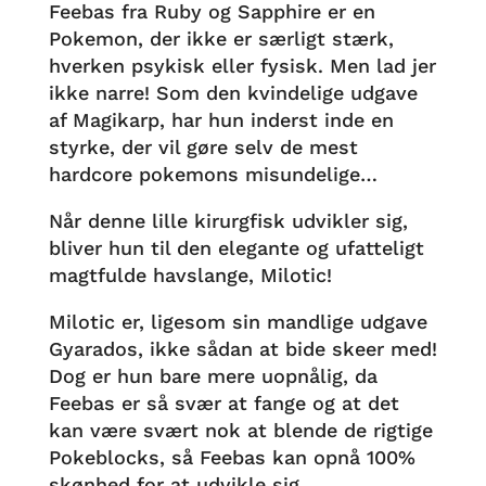
Feebas fra Ruby og Sapphire er en
Pokemon, der ikke er særligt stærk,
hverken psykisk eller fysisk. Men lad jer
ikke narre! Som den kvindelige udgave
af Magikarp, har hun inderst inde en
styrke, der vil gøre selv de mest
hardcore pokemons misundelige…
Når denne lille kirurgfisk udvikler sig,
bliver hun til den elegante og ufatteligt
magtfulde havslange, Milotic!
Milotic er, ligesom sin mandlige udgave
Gyarados, ikke sådan at bide skeer med!
Dog er hun bare mere uopnålig, da
Feebas er så svær at fange og at det
kan være svært nok at blende de rigtige
Pokeblocks, så Feebas kan opnå 100%
skønhed for at udvikle sig.