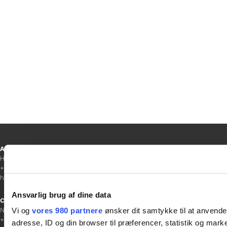
blanke, men Yoshi hjælper med at fylde
dem ud!
Ansvarshavende redaktør
Hanne Jensen
+45 30 20 68 35
hanne@gladfonden.dk
Ansvarlig brug af dine data
Chefredaktør
Vi og
vores 980 partnere
ønsker dit samtykke til at anvend
Nathalie Bitton
+45 26 25 17 65
adresse, ID og din browser til præferencer, statistik og marke