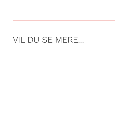
VIL DU SE MERE…
Segas blå maskot fylder 35. Vi fejrer
Sonic ved at puste støvet af hans første
spil fra 1991 og smide det i maskinen.
Men … holder Sonic the Hedgehog
stadig?