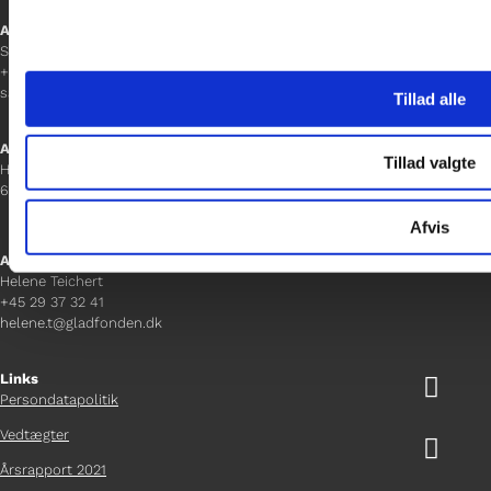
Afdelingschef
Sanne Hansen
+45 23 69 19 35
sanne.h@gladfonden.dk
Tillad alle
Aabenraa
Tillad valgte
H P Hanssens Gade 23, 2.
6200 Aabenraa
Afvis
Afdelingschef
Helene Teichert
+45 29 37 32 41
helene.t@gladfonden.dk
Links

Persondatapolitik
Vedtægter

Årsrapport 2021