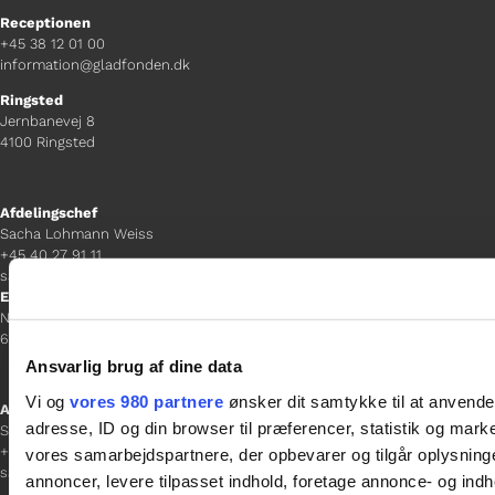
Receptionen
+45 38 12 01 00
information@gladfonden.dk
Ringsted
Jernbanevej 8
4100 Ringsted
Afdelingschef
Sacha Lohmann Weiss
+45 40 27 91 11
sacha.lw@gladfonden.dk
Esbjerg
Norgesgade 1, 2. sal
6700 Esbjerg
Ansvarlig brug af dine data
Vi og
vores 980 partnere
ønsker dit samtykke til at anvend
Afdelingschef
adresse, ID og din browser til præferencer, statistik og marke
Sanne Hansen
+45 23 69 19 35
vores samarbejdspartnere, der opbevarer og tilgår oplysninge
sanne.h@gladfonden.dk
annoncer, levere tilpasset indhold, foretage annonce- og in