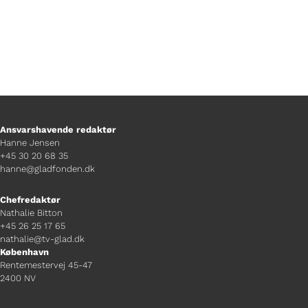
Ansvarshavende redaktør
Hanne Jensen
+45 30 20 68 35
hanne@gladfonden.dk
Chefredaktør
Nathalie Bitton
+45 26 25 17 65
nathalie@tv-glad.dk
København
Rentemestervej 45-47
2400 NV