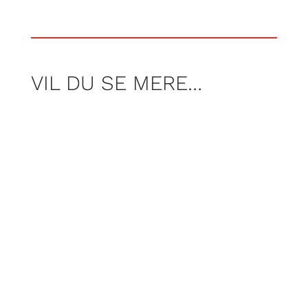
VIL DU SE MERE…
For Poul Pelle er campinglivet noget
helt særligt. Der er et fællesskab og en
åbenhed, man ikke møder mange andre
steder, når man har særlige behov.