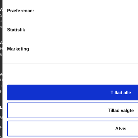
inden for sociale medier, annonceringspartnere og analysepa
Afdelingschef
Præferencer
data med andre oplysninger, du har givet dem, eller som de ha
Sanne Hansen
+45 23 69 19 35
sanne.h@gladfonden.dk
Statistik
Aabenraa
Marketing
H P Hanssens Gade 23, 2.
6200 Aabenraa
Afdelingschef
Helene Teichert
+45 29 37 32 41
helene.t@gladfonden.dk
Tillad alle
Links
Tillad valgte
Glad Fonden

Persondatapolitik
Afvis

Vedtægter