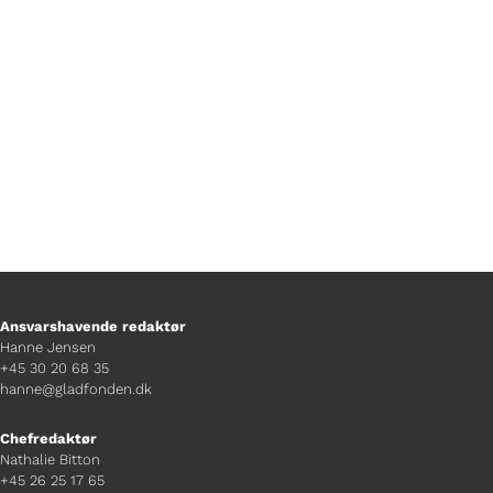
hormonbehandling, psykologsamtaler
og mødet med sundhedsvæsenet.
Ansvarshavende redaktør
Hanne Jensen
+45 30 20 68 35
hanne@gladfonden.dk
Chefredaktør
Nathalie Bitton
+45 26 25 17 65