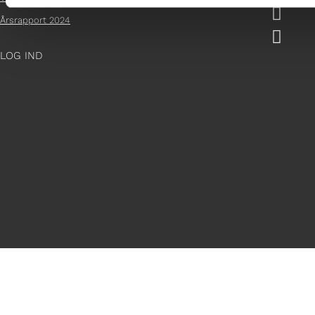

Årsrapport 2024

LOG IND