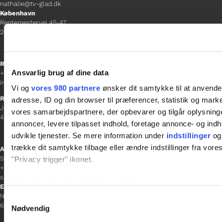
nathalie@tv-glad.dk
København
Rentemestervej 45-47
2400 NV
Receptionen
Ansvarlig brug af dine data
+45 38 12 01 00
information@gladfonden.dk
Vi og
vores 980 partnere
ønsker dit samtykke til at anvend
Ringsted
adresse, ID og din browser til præferencer, statistik og marke
Jernbanevej 8
vores samarbejdspartnere, der opbevarer og tilgår oplysninge
4100 Ringsted
annoncer, levere tilpasset indhold, foretage annonce- og in
udvikle tjenester. Se mere information under
indstillinger
og 
trække dit samtykke tilbage eller ændre indstillinger fra vore
Afdelingschef
Sacha Lohmann Weiss
"Privacy trigger" ikonet.
+45 40 27 91 11
sacha.lw@gladfonden.dk
Dine valg anvendes på hele websitet.
Esbjerg
Norgesgade 1, 2. sal
Samtykkevalg
6700 Esbjerg
Vi bruger cookies til at tilpasse vores indhold og annoncer, til 
Nødvendig
at analysere vores trafik. Vi deler også oplysninger om din