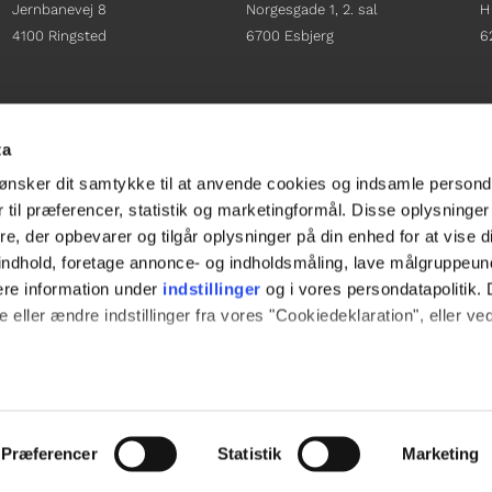
Jernbanevej 8
Norgesgade 1, 2. sal
H
4100 Ringsted
6700 Esbjerg
6
Afdelingschef
Afdelingschef
A
Sacha Lohmann Weiss
Sanne Hansen
H
ta
+45 40 27 91 11
+45 23 69 19 35
+
ønsker dit samtykke til at anvende cookies og indsamle persond
sacha.lw@gladfonden.dk
sanne.h@gladfonden.dk
h
 til præferencer, statistik og marketingformål. Disse oplysninger
e, der opbevarer og tilgår oplysninger på din enhed for at vise d




t indhold, foretage annonce- og indholdsmåling, lave målgruppeu
ere information under
indstillinger
og i vores persondatapolitik. 
 eller ændre indstillinger fra vores "Cookiedeklaration", eller ve
e websitet.
passe vores indhold og annoncer, til at vise dig funktioner til soci
Præferencer
Statistik
Marketing
fik. Vi deler også oplysninger om din brug af vores hjemmeside m