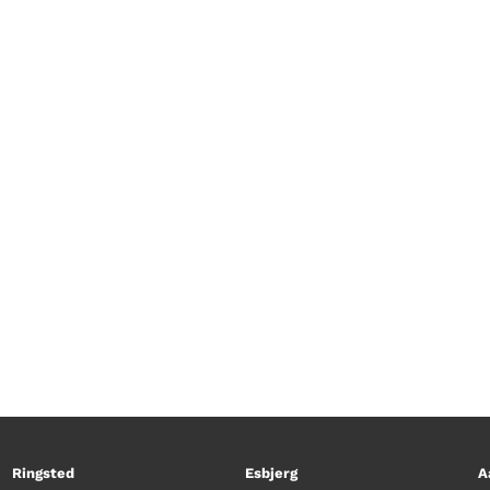
ter havørnen – også kaldet den flyvende dør – på 
Ringsted
Esbjerg
A