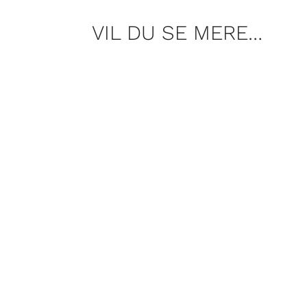
VIL DU SE MERE…
David Frantsen er taget til Brorfel
hele sommeren.
David Frantsen og Bjørli Lehrmann h
havens fugle, mens de får sig en sn