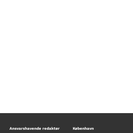
Tag med David Frantsen på udkig ef
Ansvarshavende redaktør
København