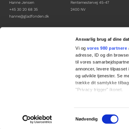
Hanne Jensen
Rentemestervej 45-47
+45 30 20 68 35
2400 NV
hanne@gladfonden.dk
Chefredaktør
Receptionen
Nathalie Bitton
+45 38 12 01 00
Ansvarlig brug af dine da
+45 26 25 17 65
information@gladfonden.dk
Vi og
vores 980 partnere
nathalie@tv-glad.dk
adresse, ID og din browser
til vores samarbejdspartner
annoncer, levere tilpasse
og udvikle tjenester. Se m
trække dit samtykke tilbage
"Privacy trigger" ikonet.
Dine valg anvendes på hel
Samtykkevalg
Vi bruger cookies til at til
Nødvendig
til at analysere vores tra