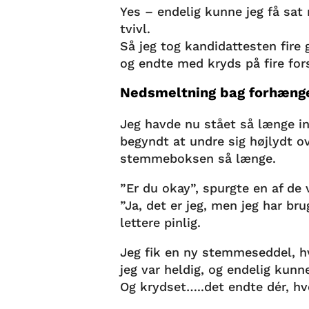
Yes – endelig kunne jeg få sat 
tvivl.
Så jeg tog kandidattesten fire 
og endte med kryds på fire fors
Nedsmeltning bag forhæng
Jeg havde nu stået så længe in
begyndt at undre sig højlydt ov
stemmeboksen så længe.
”Er du okay”, spurgte en af de 
”Ja, det er jeg, men jeg har br
lettere pinlig.
Jeg fik en ny stemmeseddel, h
jeg var heldig, og endelig kunn
Og krydset…..det endte dér, hvo