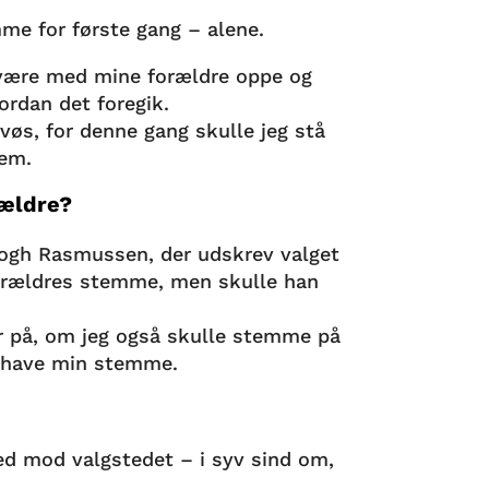
mme for første gang – alene.
 være med mine forældre oppe og
ordan det foregik.
vøs, for denne gang skulle jeg stå
dem.
ældre?
Fogh Rasmussen, der udskrev valget
orældres stemme, men skulle han
er på, om jeg også skulle stemme på
e have min stemme.
ed mod valgstedet – i syv sind om,