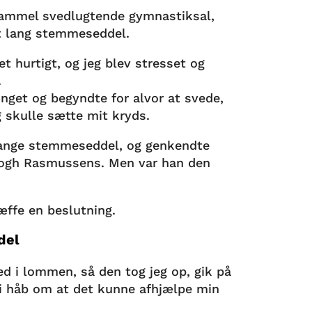
gammel svedlugtende gymnastiksal,
et lang stemmeseddel.
t hurtigt, og jeg blev stresset og
.
nget og begyndte for alvor at svede,
eg skulle sætte mit kryds.
lange stemmeseddel, og genkendte
Fogh Rasmussens. Men var han den
æffe en beslutning.
del
d i lommen, så den tog jeg op, gik på
 i håb om at det kunne afhjælpe min