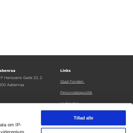
abenraa
Links
 P Hanssens Gade 23, 2.
Glad Fonden
200 Aabenraa
Persondatapolitik
Vedtægter
fdelingschef
elene Teichert
Årsrapport 2024
Tillad alle
45 29 37 32 41
ata om IP-
elene.t@gladfonden.dk
LOG IND
 videregives