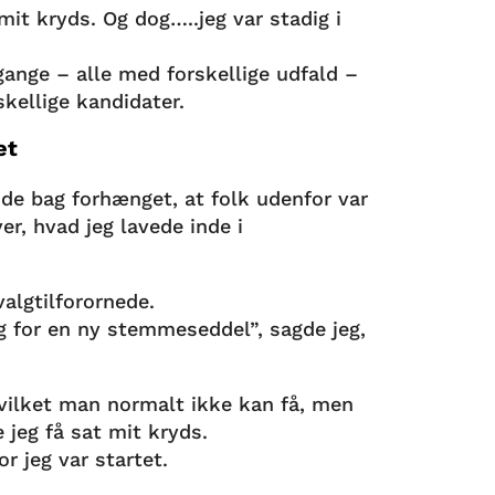
mit kryds. Og dog…..jeg var stadig i
gange – alle med forskellige udfald –
kellige kandidater.
et
de bag forhænget, at folk udenfor var
er, hvad jeg lavede inde i
valgtilforornede.
ug for en ny stemmeseddel”, sagde jeg,
vilket man normalt ikke kan få, men
e jeg få sat mit kryds.
r jeg var startet.