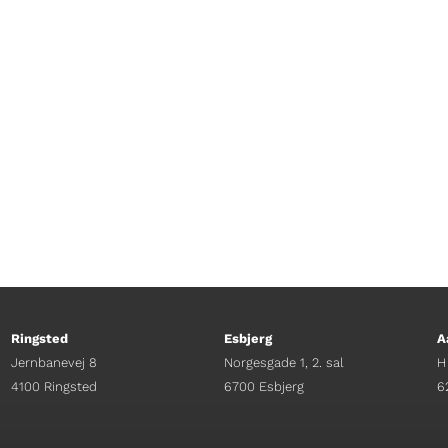
ias Olsen Goddag! Jeg hedder David og er Rævefyr
Ringsted
Esbjerg
A
Jernbanevej 8
Norgesgade 1, 2. sal
H
4100 Ringsted
6700 Esbjerg
6