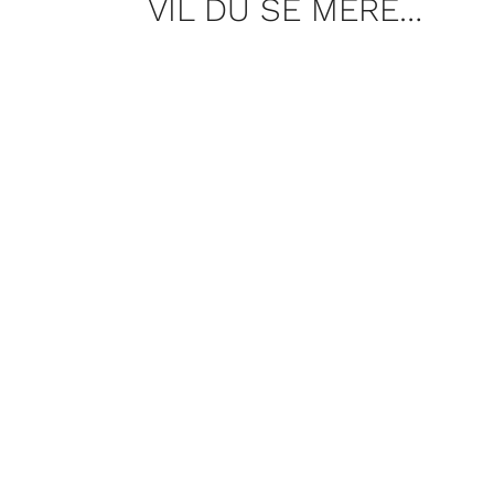
VIL DU SE MERE…
Segas blå maskot fylder 35. Vi fejr
… holder Sonic the Hedgehog stadi
Tosca af Puccini og Rigoletto af Ver
der har programmet BRAVO på DR og