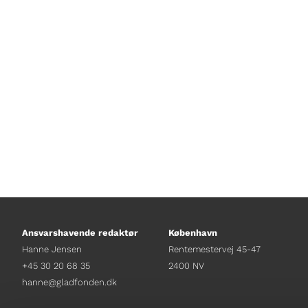
Af David Køhn Frantsen Foto af Mat
Ansvarshavende redaktør
København
Hanne Jensen
Rentemestervej 45-47
+45 30 20 68 35
2400 NV
hanne@gladfonden.dk