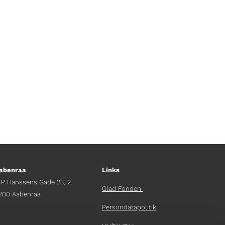
ste på TV Glad....
abenraa
Links
 P Hanssens Gade 23, 2.
Glad Fonden
200 Aabenraa
Persondatapolitik