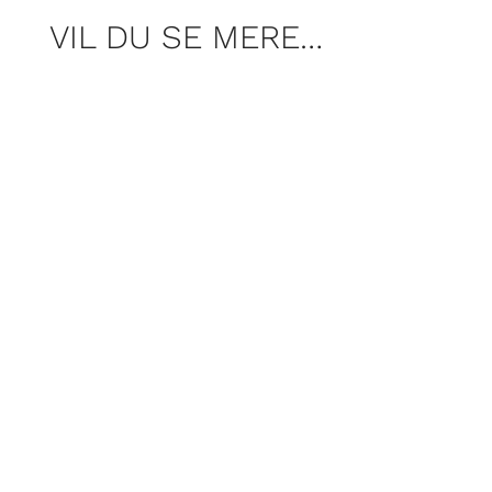
VIL DU SE MERE…
Segas blå maskot fylder 35. Vi fejrer
Sonic ved at puste støvet af hans første
spil fra 1991 og smide det i maskinen.
Men … holder Sonic the Hedgehog
stadig?