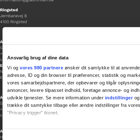
Ringsted
Jernbanevej 8
4100 Ringsted
Afdelingschef
Sacha Lohmann Weiss
+45 40 27 91 11
Ansvarlig brug af dine data
sacha.lw@gladfonden.dk
Esbjerg
Vi og
vores 980 partnere
ønsker dit samtykke til at anvend
Norgesgade 1, 2. sal
adresse, ID og din browser til præferencer, statistik og marke
6700 Esbjerg
vores samarbejdspartnere, der opbevarer og tilgår oplysninge
annoncer, levere tilpasset indhold, foretage annonce- og in
udvikle tjenester. Se mere information under
indstillinger
og 
Afdelingschef
Sanne Hansen
trække dit samtykke tilbage eller ændre indstillinger fra vore
+45 23 69 19 35
"Privacy trigger" ikonet.
sanne.h@gladfonden.dk
Dine valg anvendes på hele websitet.
Aabenraa
Samtykkevalg
H P Hanssens Gade 23, 2.