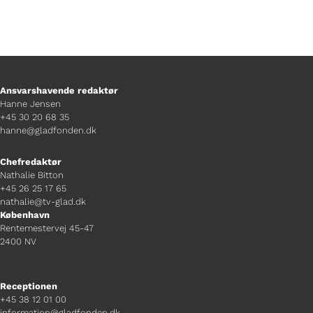
Ansvarshavende redaktør
Hanne Jensen
+45 30 20 68 35
hanne@gladfonden.dk
Chefredaktør
Nathalie Bitton
+45 26 25 17 65
nathalie@tv-glad.dk
København
Rentemestervej 45-47
2400 NV
Receptionen
+45 38 12 01 00
information@gladfonden.dk