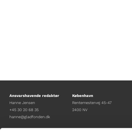
Mangler du tips til sommerlæsning?
Yoshi hjælper med at fylde dem ud
Ansvarshavende redaktør
København
Hanne Jensen
Rentemestervej 45-47
+45 30 20 68 35
2400 NV
hanne@gladfonden.dk
Chefredaktør
Receptionen