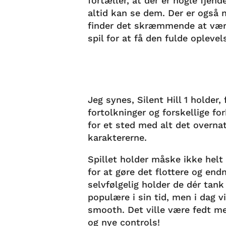
fortæller, at der er nogle fjen
altid kan se dem. Der er også n
finder det skræmmende at være i
spil for at få den fulde oplevel
Jeg synes, Silent Hill 1 holder,
fortolkninger og forskellige fo
for et sted med alt det overna
karaktererne.
Spillet holder måske ikke helt
for at gøre det flottere og end
selvfølgelig holder de dér tan
populære i sin tid, men i dag 
smooth. Det ville være fedt me
og nye controls!