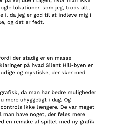
der på vej ude i tågen, hvor man ikke
ogle lokationer, som jeg, trods alt,
, da jeg er god til at indleve mig i
se, og det er fedt.
 fordi der stadig er en masse
rklaringer på hvad Silent Hill-byen er
turlige og mystiske, der sker med
 grafisk, da man har bedre muligheder
nu mere uhyggeligt i dag. Og
k controls ikke længere. De var meget
vil man have noget, der føles mere
d en remake af spillet med ny grafik