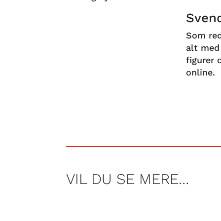
Svend
Som red
alt med 
figurer
online.
VIL DU SE MERE…