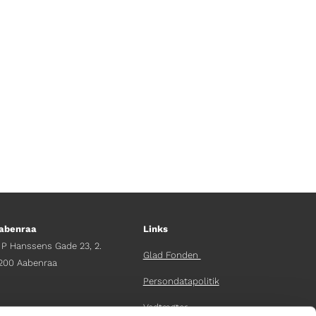
Siderne er ganske vist blanke, men
abenraa
Links
 P Hanssens Gade 23, 2.
Glad Fonden
200 Aabenraa
Persondatapolitik
Vedtægter
fdelingschef