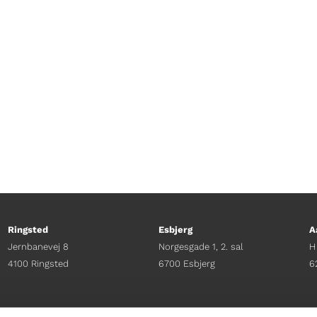
 Vi anbefaler, at du læser en mystisk skinkebog. 
!
Ringsted
Esbjerg
A
Jernbanevej 8
Norgesgade 1, 2. sal
H
4100 Ringsted
6700 Esbjerg
6
Afdelingschef
Afdelingschef
A