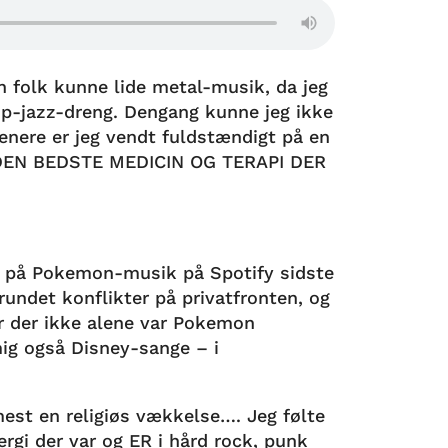
n folk kunne lide metal-musik, da jeg
op-jazz-dreng. Dengang kunne jeg ikke
senere er jeg vendt fuldstændigt på en
 DEN BEDSTE MEDICIN OG TERAPI DER
e på Pokemon-musik på Spotify sidste
grundet konflikter på privatfronten, og
or der ikke alene var Pokemon
ig også Disney-sange – i
mest en religiøs vækkelse…. Jeg følte
gi der var og ER i hård rock, punk