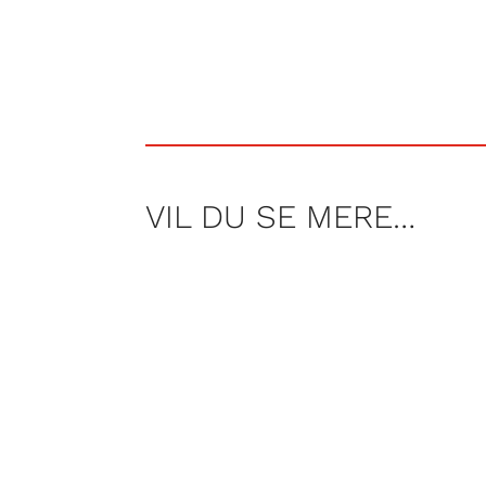
VIL DU SE MERE…
For Poul Pelle er campinglivet nog
steder, når man har særlige behov.