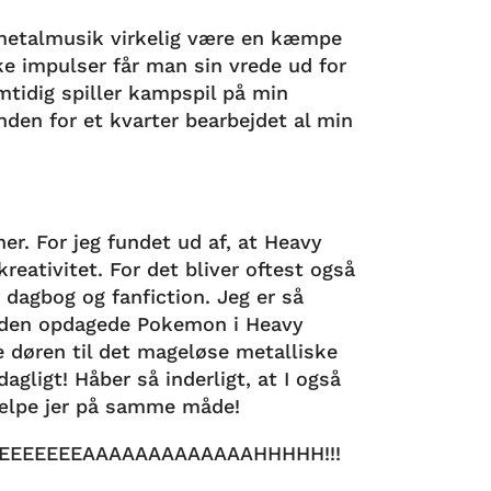
etalmusik virkelig være en kæmpe
ke impulser får man sin vrede ud for
mtidig spiller kampspil på min
nden for et kvarter bearbejdet al min
ner. For jeg fundet ud af, at Heavy
eativitet. For det bliver oftest også
 dagbog og fanfiction. Jeg er så
r siden opdagede Pokemon i Heavy
e døren til det mageløse metalliske
dagligt! Håber så inderligt, at I også
jælpe jer på samme måde!
EEEEEEEEAAAAAAAAAAAAAHHHHH!!!