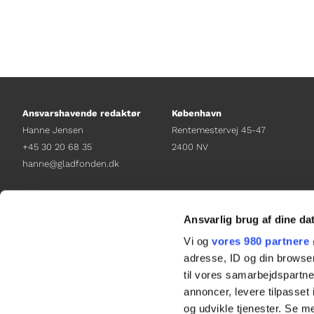
Ansvarshavende redaktør
København
Hanne Jensen
Rentemestervej 45-47
+45 30 20 68 35
2400 NV
hanne@gladfonden.dk
Chefredaktør
Receptionen
Nathalie Bitton
+45 38 12 01 00
Ansvarlig brug af dine da
+45 26 25 17 65
information@gladfonden.dk
Vi og
vores 980 partnere
nathalie@tv-glad.dk
adresse, ID og din browser
til vores samarbejdspartner
annoncer, levere tilpasse
og udvikle tjenester. Se m