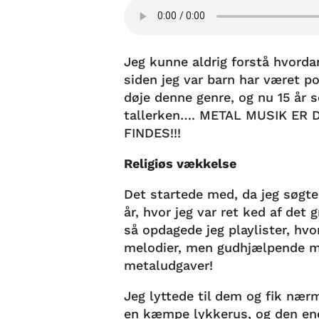
Jeg kunne aldrig forstå hvorda
siden jeg var barn har været p
døje denne genre, og nu 15 år 
tallerken…. METAL MUSIK ER
FINDES!!!
Religiøs vækkelse
Det startede med, da jeg søgt
år, hvor jeg var ret ked af det 
så opdagede jeg playlister, hv
melodier, men gudhjælpende m
metaludgaver!
Jeg lyttede til dem og fik nær
en kæmpe lykkerus, og den ener