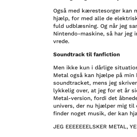
Også med kærestesorger kan m
hjælp, for med alle de elektris
fuld udblæsning. Og når jeg sa
Nintendo-maskine, så har jeg i
vrede.
Soundtrack til fanfiction
Men ikke kun i dårlige situatio
Metal også kan hjælpe på min kr
soundtracket, mens jeg skriver
lykkelig over, at jeg for et å
Metal-version, fordi det åbned
univers, der nu hjælper mig til 
finder noget musik, der kan h
JEG EEEEEEELSKER METAL, Y