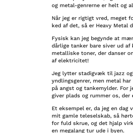
og metal-genrerne er helt og 
Når jeg er rigtigt vred, meget f
ked af det, så er Heavy Metal 
Fysisk kan jeg begynde at mær
dårlige tanker bare siver ud 
metalliske toner, der danser om
af elektricitet!
Jeg lytter stadigvæk til jazz og
yndlingsgenrer, men metal har
på angst og tankemylder. For j
giver plads og rummer os, der 
Et eksempel er, da jeg en dag
mit gamle teleselskab, så hør
for fuld skrue, og det hjalp vi
en megalang tur ude i byen.