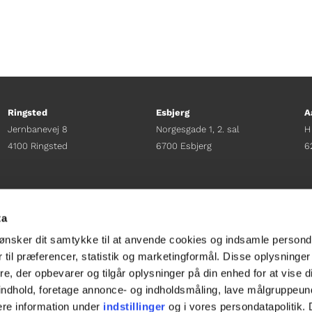
Ringsted
Esbjerg
A
Jernbanevej 8
Norgesgade 1, 2. sal
H
4100 Ringsted
6700 Esbjerg
6
Afdelingschef
Afdelingschef
A
Sacha Lohmann Weiss
Sanne Hansen
H
ta
+45 40 27 91 11
+45 23 69 19 35
+
ønsker dit samtykke til at anvende cookies og indsamle persond
sacha.lw@gladfonden.dk
sanne.h@gladfonden.dk
h
 til præferencer, statistik og marketingformål. Disse oplysninger
e, der opbevarer og tilgår oplysninger på din enhed for at vise d




t indhold, foretage annonce- og indholdsmåling, lave målgruppeu
ere information under
indstillinger
og i vores persondatapolitik. 