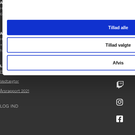
Aabenraa
H P Hanssens Gade 23, 2.
6200 Aabenraa
Tillad alle
Afdelingschef
Helene Teichert
Tillad valgte
+45 29 37 32 41
helene.t@gladfonden.dk
Afvis
Links

Persondatapolitik
Vedtægter

Årsrapport 2021

LOG IND
