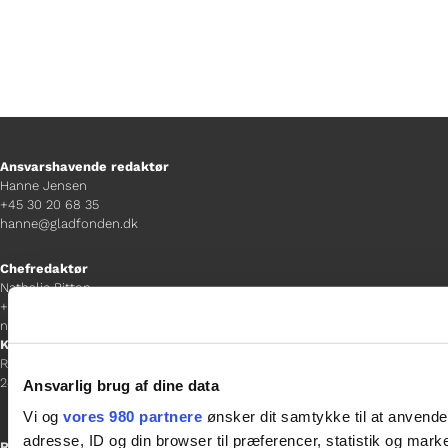
Ansvarshavende redaktør
Hanne Jensen
+45 30 20 68 35
hanne@gladfonden.dk
Chefredaktør
Nathalie Bitton
+45 26 25 17 65
nathalie@tv-glad.dk
København
Rentemestervej 45-47
2400 NV
Ansvarlig brug af dine data
Vi og
vores 980 partnere
ønsker dit samtykke til at anvend
adresse, ID og din browser til præferencer, statistik og marke
Receptionen