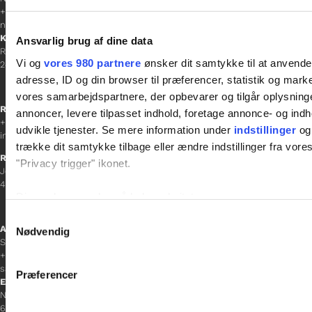
+45 26 25 17 65
nathalie@tv-glad.dk
København
Ansvarlig brug af dine data
Rentemestervej 45-47
Vi og
vores 980 partnere
ønsker dit samtykke til at anvend
2400 NV
adresse, ID og din browser til præferencer, statistik og marke
vores samarbejdspartnere, der opbevarer og tilgår oplysninge
Receptionen
annoncer, levere tilpasset indhold, foretage annonce- og in
+45 38 12 01 00
udvikle tjenester. Se mere information under
indstillinger
og 
information@gladfonden.dk
trække dit samtykke tilbage eller ændre indstillinger fra vore
Ringsted
"Privacy trigger" ikonet.
Jernbanevej 8
4100 Ringsted
Dine valg anvendes på hele websitet.
Samtykkevalg
Afdelingschef
Vi bruger cookies til at tilpasse vores indhold og annoncer, til 
Nødvendig
Sacha Lohmann Weiss
at analysere vores trafik. Vi deler også oplysninger om din
+45 40 27 91 11
inden for sociale medier, annonceringspartnere og analysepa
sacha.lw@gladfonden.dk
Præferencer
data med andre oplysninger, du har givet dem, eller som de ha
Esbjerg
Norgesgade 1, 2. sal
6700 Esbjerg