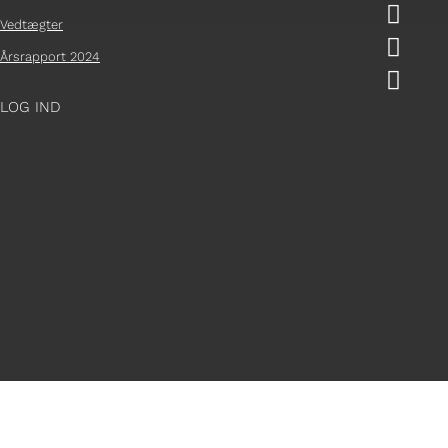

Vedtægter

Årsrapport 2024

LOG IND