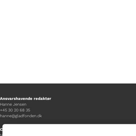
deler hun åbent sin rejse gennem
hormonbehandling, psykologsamtaler
og mødet med sundhedsvæsenet.
Ansvarshavende redaktør
Hanne Jensen
+45 30 20 68 35
hanne@gladfonden.dk
Chefredaktør
Nathalie Bitton