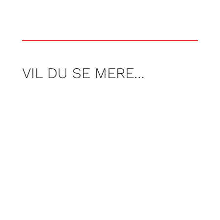
VIL DU SE MERE…
For Poul Pelle er campinglivet noget
helt særligt. Der er et fællesskab og en
åbenhed, man ikke møder mange andre
steder, når man har særlige behov.