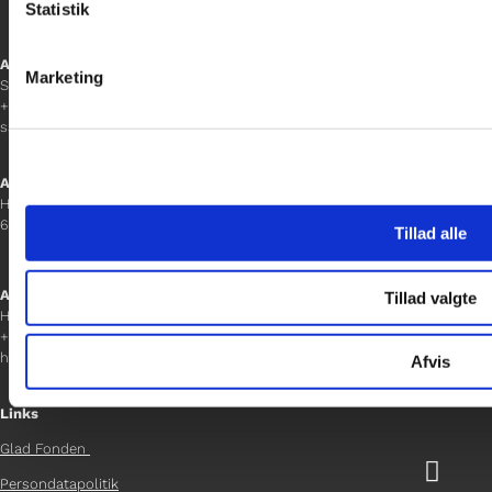
Statistik
Afdelingschef
Marketing
Sanne Hansen
+45 23 69 19 35
sanne.h@gladfonden.dk
Aabenraa
H P Hanssens Gade 23, 2.
6200 Aabenraa
Tillad alle
Afdelingschef
Tillad valgte
Helene Teichert
+45 29 37 32 41
helene.t@gladfonden.dk
Afvis
Links
Glad Fonden

Persondatapolitik