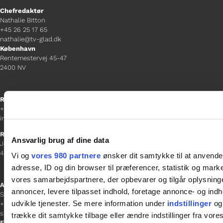
Chefredaktør
Nathalie Bitton
+45 26 25 17 65
nathalie@tv-glad.dk
København
Rentemestervej 45-47
2400 NV
Receptionen
+45 38 12 01 00
information@gladfonden.dk
Ringsted
Ansvarlig brug af dine data
Jernbanevej 8
4100 Ringsted
Vi og
vores 980 partnere
ønsker dit samtykke til at anvend
adresse, ID og din browser til præferencer, statistik og marke
vores samarbejdspartnere, der opbevarer og tilgår oplysninge
Afdelingschef
annoncer, levere tilpasset indhold, foretage annonce- og in
Sacha Lohmann Weiss
udvikle tjenester. Se mere information under
indstillinger
og 
+45 40 27 91 11
sacha.lw@gladfonden.dk
trække dit samtykke tilbage eller ændre indstillinger fra vore
Esbjerg