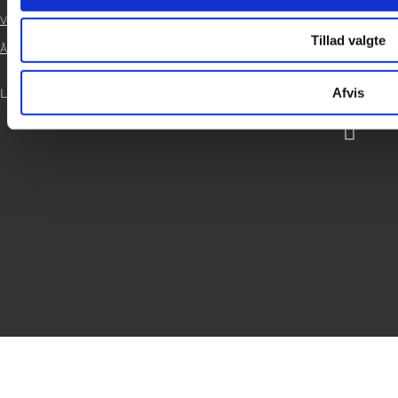
Vedtægter

Tillad valgte
Årsrapport 2021

Afvis
LOG IND
