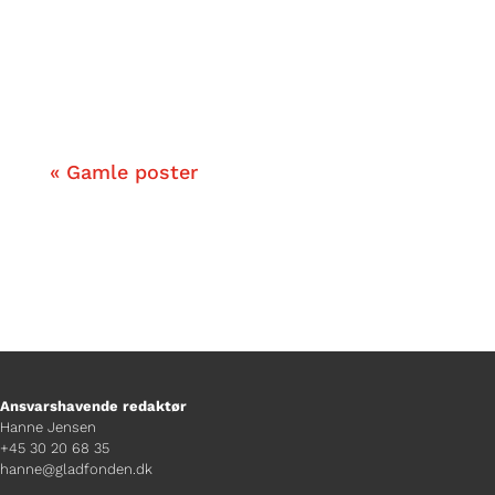
Louises liv.
Her fortæller hun om at føle sig
fejlplaceret og om vejen hen til at få
den rigtige diagnose.
« Gamle poster
Ansvarshavende redaktør
Hanne Jensen
+45 30 20 68 35
hanne@gladfonden.dk