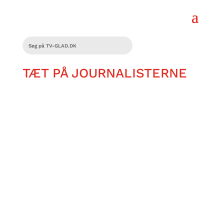
TÆT PÅ JOURNALISTERNE
https://vimeo.com/1144490880/f9ee857
278?share=copy&fl=sv&fe=ci Hvordan
siger man en pølse med det hele på
sønderjysk? Og hvad er en
københavnersnude? Mød vores...