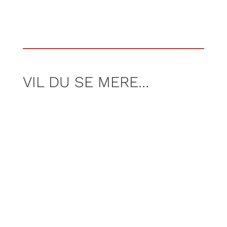
VIL DU SE MERE…
Per Rosenberg har været på
spøgelsesjagt med spøgelsesjægerne fra
gruppen Ghosthunting.dk. Mon de
møder den indemurede pige? Og tør Per
kalde på et spøgelse, som stadig siges