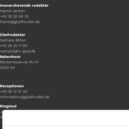
Ansvarshavende redaktør
Hanne Jensen
+45 30 20 68 35
hanne@gladfonden.dk
Chefredaktør
Nathalie Bitton
+45 26 25 17 65
nathalie@tv-glad.dk
København
Rentemestervej 45-47
2400 NV
Receptionen
+45 38 12 01 00
information@gladfonden.dk
Ringsted
Jernbanevej 8
4100 Ringsted