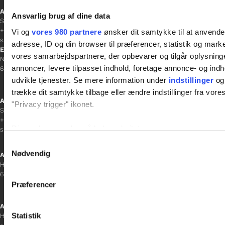
Afdelingschef
Ansvarlig brug af dine data
Sacha Lohmann Weiss
+45 40 27 91 11
Vi og
vores 980 partnere
ønsker dit samtykke til at anvend
sacha.lw@gladfonden.dk
adresse, ID og din browser til præferencer, statistik og marke
Esbjerg
vores samarbejdspartnere, der opbevarer og tilgår oplysninge
Norgesgade 1, 2. sal
annoncer, levere tilpasset indhold, foretage annonce- og in
6700 Esbjerg
udvikle tjenester. Se mere information under
indstillinger
og 
trække dit samtykke tilbage eller ændre indstillinger fra vore
Afdelingschef
"Privacy trigger" ikonet.
Sanne Hansen
+45 23 69 19 35
Dine valg anvendes på hele websitet.
sanne.h@gladfonden.dk
Samtykkevalg
Vi bruger cookies til at tilpasse vores indhold og annoncer, til 
Nødvendig
Aabenraa
at analysere vores trafik. Vi deler også oplysninger om din
H P Hanssens Gade 23, 2.
6200 Aabenraa
inden for sociale medier, annonceringspartnere og analysepa
Præferencer
data med andre oplysninger, du har givet dem, eller som de ha
Afdelingschef
Statistik
Helene Teichert