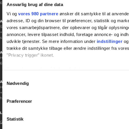
6700 Esbjerg
Ansvarlig brug af dine data
Vi og
vores 980 partnere
ønsker dit samtykke til at anvend
adresse, ID og din browser til præferencer, statistik og marke
Afdelingschef
Sanne Hansen
vores samarbejdspartnere, der opbevarer og tilgår oplysninge
+45 23 69 19 35
annoncer, levere tilpasset indhold, foretage annonce- og in
sanne.h@gladfonden.dk
udvikle tjenester. Se mere information under
indstillinger
og 
trække dit samtykke tilbage eller ændre indstillinger fra vore
Aabenraa
"Privacy trigger" ikonet.
H P Hanssens Gade 23, 2.
6200 Aabenraa
Dine valg anvendes på hele websitet.
Samtykkevalg
Afdelingschef
Vi bruger cookies til at tilpasse vores indhold og annoncer, til 
Nødvendig
Helene Teichert
at analysere vores trafik. Vi deler også oplysninger om din
+45 29 37 32 41
inden for sociale medier, annonceringspartnere og analysepa
helene.t@gladfonden.dk
Præferencer
data med andre oplysninger, du har givet dem, eller som de ha
Links
Statistik
Glad Fonden
