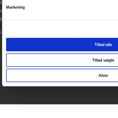
Persondatapolitik

Marketing
Vedtægter

Årsrapport 2024

LOG IND
Tillad alle
Tillad valgte
Afvis