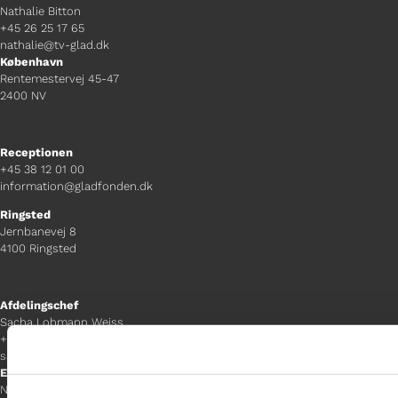
Nathalie Bitton
+45 26 25 17 65
nathalie@tv-glad.dk
København
Rentemestervej 45-47
2400 NV
Receptionen
+45 38 12 01 00
information@gladfonden.dk
Ringsted
Jernbanevej 8
4100 Ringsted
Afdelingschef
Sacha Lohmann Weiss
+45 40 27 91 11
sacha.lw@gladfonden.dk
Esbjerg
Norgesgade 1, 2. sal