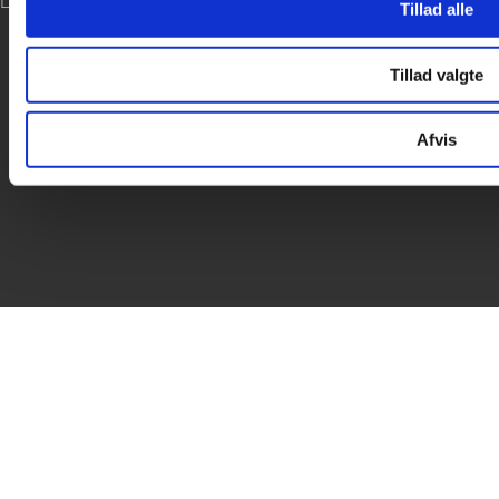
LOG IND
Tillad alle

Tillad valgte
Afvis