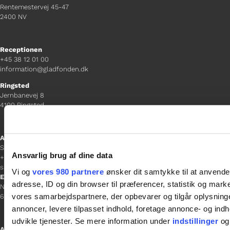
Rentemestervej 45-47
2400 NV
Receptionen
+45 38 12 01 00
information@gladfonden.dk
Ringsted
Jernbanevej 8
4100 Ringsted
Afdelingschef
Sacha Lohmann Weiss
Ansvarlig brug af dine data
+45 40 27 91 11
sacha.lw@gladfonden.dk
Vi og
vores 980 partnere
ønsker dit samtykke til at anvend
Esbjerg
adresse, ID og din browser til præferencer, statistik og marke
Norgesgade 1, 2. sal
vores samarbejdspartnere, der opbevarer og tilgår oplysninge
6700 Esbjerg
annoncer, levere tilpasset indhold, foretage annonce- og in
udvikle tjenester. Se mere information under
indstillinger
og 
Afdelingschef