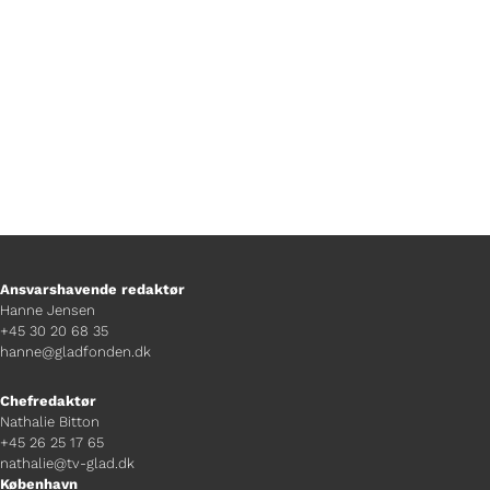
tordenvejr.
Ansvarshavende redaktør
Hanne Jensen
+45 30 20 68 35
hanne@gladfonden.dk
Chefredaktør
Nathalie Bitton
+45 26 25 17 65
nathalie@tv-glad.dk
København