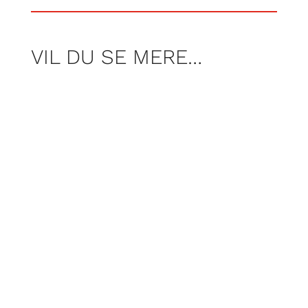
VIL DU SE MERE…
Nintendo har lavet en remake af Star
Fox. Ja, altså, endnu én. Vi suser mod
stjernerne med vores pelsklædte venner
og søger svaret på, om Star Fox stadig
holder!