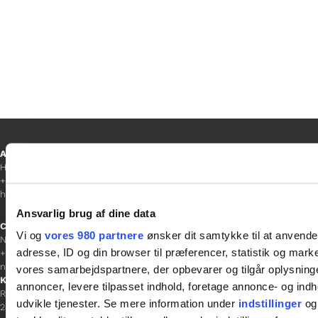
Ansvarshavende redaktør
Hanne Jensen
+45 30 20 68 35
hanne@gladfonden.dk
Ansvarlig brug af dine data
Chefredaktør
Vi og
vores 980 partnere
ønsker dit samtykke til at anvend
Nathalie Bitton
adresse, ID og din browser til præferencer, statistik og marke
+45 26 25 17 65
nathalie@tv-glad.dk
vores samarbejdspartnere, der opbevarer og tilgår oplysninge
København
annoncer, levere tilpasset indhold, foretage annonce- og in
Rentemestervej 45-47
udvikle tjenester. Se mere information under
indstillinger
og 
2400 NV