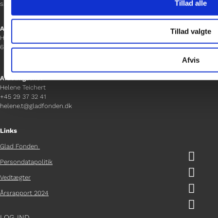
Tillad alle
sanne.h@gladfonden.dk
Aabenraa
Tillad valgte
H P Hanssens Gade 23, 2.
6200 Aabenraa
Afvis
Afdelingschef
Helene Teichert
+45 29 37 32 41
helene.t@gladfonden.dk
Links
Glad Fonden

Persondatapolitik

Vedtægter

Årsrapport 2024

LOG IND