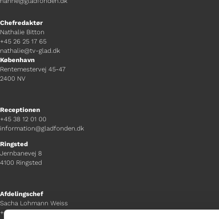
hanne@gladfonden.dk
Chefredaktør
Nathalie Bitton
+45 26 25 17 65
nathalie@tv-glad.dk
København
Rentemestervej 45-47
2400 NV
Receptionen
+45 38 12 01 00
information@gladfonden.dk
Ringsted
Jernbanevej 8
4100 Ringsted
Afdelingschef
Sacha Lohmann Weiss
+45 40 27 91 11