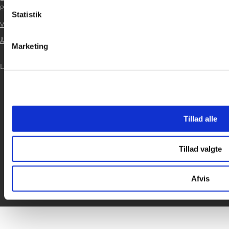

Persondatapolitik
Statistik
Vedtægter

Årsrapport 2021
Marketing

LOG IND

Tillad alle
Tillad valgte
Afvis