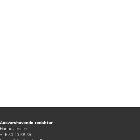
Af David Køhn Frantsen Foto af Matias
Olsen Goddag! Jeg hedder David og er
Rævefyrste på TV Glad....
Ansvarshavende redaktør
Hanne Jensen
+45 30 20 68 35