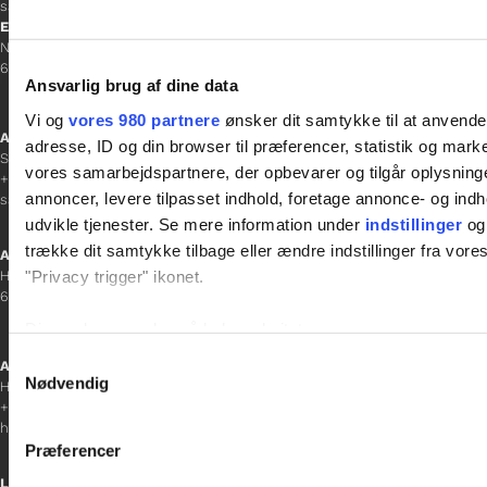
sacha.lw@gladfonden.dk
Esbjerg
Norgesgade 1, 2. sal
6700 Esbjerg
Ansvarlig brug af dine data
Vi og
vores 980 partnere
ønsker dit samtykke til at anvend
Afdelingschef
adresse, ID og din browser til præferencer, statistik og marke
Sanne Hansen
vores samarbejdspartnere, der opbevarer og tilgår oplysninge
+45 23 69 19 35
annoncer, levere tilpasset indhold, foretage annonce- og in
sanne.h@gladfonden.dk
udvikle tjenester. Se mere information under
indstillinger
og 
trække dit samtykke tilbage eller ændre indstillinger fra vore
Aabenraa
"Privacy trigger" ikonet.
H P Hanssens Gade 23, 2.
6200 Aabenraa
Dine valg anvendes på hele websitet.
Samtykkevalg
Afdelingschef
Vi bruger cookies til at tilpasse vores indhold og annoncer, til 
Nødvendig
Helene Teichert
at analysere vores trafik. Vi deler også oplysninger om din
+45 29 37 32 41
helene.t@gladfonden.dk
inden for sociale medier, annonceringspartnere og analysepa
Præferencer
data med andre oplysninger, du har givet dem, eller som de ha
Links