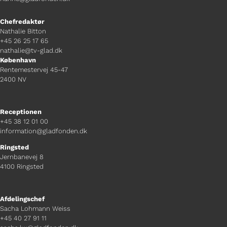
Chefredaktør
Nathalie Bitton
+45 26 25 17 65
nathalie@tv-glad.dk
København
Rentemestervej 45-47
2400 NV
Receptionen
+45 38 12 01 00
information@gladfonden.dk
Ringsted
Jernbanevej 8
4100 Ringsted
Afdelingschef
Sacha Lohmann Weiss
+45 40 27 91 11