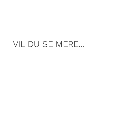
VIL DU SE MERE…
AF JONAS KOCH
Foto Freja Armstrong