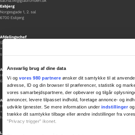
sacha.lw@gladfonden.dk
Esbjerg
Norgesgade 1, 2. sal
6700 Esbjerg
Afdelingschef
Sanne Hansen
+45 23 69 19 35
sanne.h@gladfonden.dk
Ansvarlig brug af dine data
Aabenraa
H P Hanssens Gade 23, 2.
Vi og
vores 980 partnere
ønsker dit samtykke til at anvend
6200 Aabenraa
adresse, ID og din browser til præferencer, statistik og marke
vores samarbejdspartnere, der opbevarer og tilgår oplysninge
annoncer, levere tilpasset indhold, foretage annonce- og in
Afdelingschef
Helene Teichert
udvikle tjenester. Se mere information under
indstillinger
og 
+45 29 37 32 41
trække dit samtykke tilbage eller ændre indstillinger fra vore
helene.t@gladfonden.dk
"Privacy trigger" ikonet.
Links