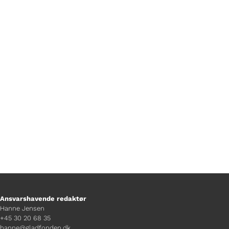
Foto Jonas Koch
Ansvarshavende redaktør
Hanne Jensen
+45 30 20 68 35
hanne@gladfonden.dk