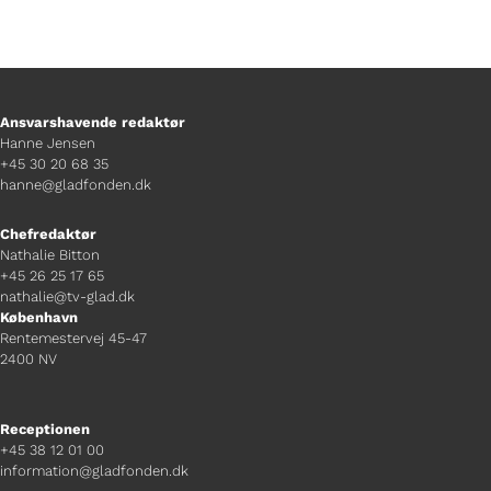
Ansvarshavende redaktør
Hanne Jensen
+45 30 20 68 35
hanne@gladfonden.dk
Chefredaktør
Nathalie Bitton
+45 26 25 17 65
nathalie@tv-glad.dk
København
Rentemestervej 45-47
2400 NV
Receptionen
+45 38 12 01 00
information@gladfonden.dk