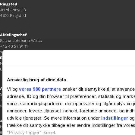
Ringsted
Jernbanevej 8
4100 Ringsted
Afdelingschef
Sacha Lohmann Weiss
+45 40 27 91 11
sacha.lw@gladfonden.dk
Esbjerg
Norgesgade 1, 2. sal
6700 Esbjerg
Ansvarlig brug af dine data
Afdelingschef
Vi og
vores 980 partnere
ønsker dit samtykke til at anvend
Sanne Hansen
adresse, ID og din browser til præferencer, statistik og marke
+45 23 69 19 35
vores samarbejdspartnere, der opbevarer og tilgår oplysninge
sanne.h@gladfonden.dk
annoncer, levere tilpasset indhold, foretage annonce- og in
udvikle tjenester. Se mere information under
indstillinger
og 
Aabenraa
trække dit samtykke tilbage eller ændre indstillinger fra vore
H P Hanssens Gade 23, 2.
"Privacy trigger" ikonet.
6200 Aabenraa