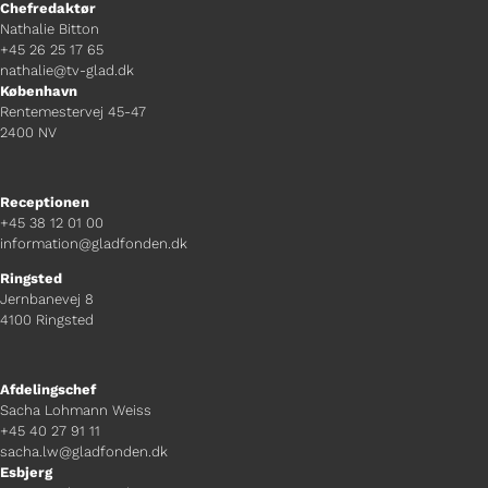
Chefredaktør
Nathalie Bitton
+45 26 25 17 65
nathalie@tv-glad.dk
København
Rentemestervej 45-47
2400 NV
Receptionen
+45 38 12 01 00
information@gladfonden.dk
Ringsted
Jernbanevej 8
4100 Ringsted
Afdelingschef
Sacha Lohmann Weiss
+45 40 27 91 11
sacha.lw@gladfonden.dk
Esbjerg