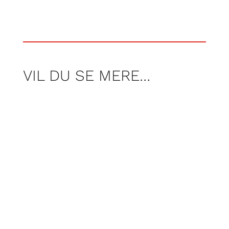
VIL DU SE MERE…
Af Nicolai Høyer Søjbjerg, Frederik Tei og
Rasmus Wraamann
Af martin Dahl