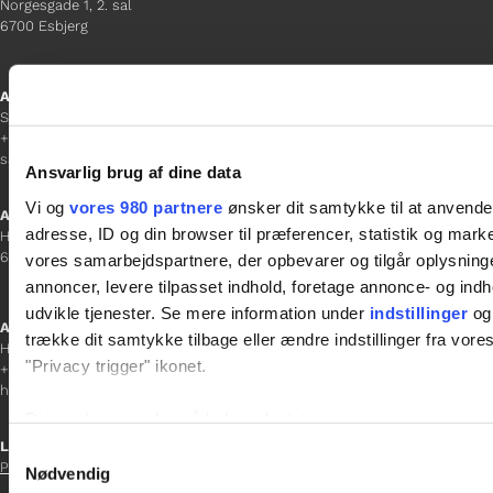
Norgesgade 1, 2. sal
6700 Esbjerg
Afdelingschef
Sanne Hansen
+45 23 69 19 35
sanne.h@gladfonden.dk
Ansvarlig brug af dine data
Vi og
vores 980 partnere
ønsker dit samtykke til at anvend
Aabenraa
adresse, ID og din browser til præferencer, statistik og marke
H P Hanssens Gade 23, 2.
6200 Aabenraa
vores samarbejdspartnere, der opbevarer og tilgår oplysninge
annoncer, levere tilpasset indhold, foretage annonce- og in
udvikle tjenester. Se mere information under
indstillinger
og 
Afdelingschef
trække dit samtykke tilbage eller ændre indstillinger fra vore
Helene Teichert
"Privacy trigger" ikonet.
+45 29 37 32 41
helene.t@gladfonden.dk
Dine valg anvendes på hele websitet.
Links

Samtykkevalg
Persondatapolitik
Vi bruger cookies til at tilpasse vores indhold og annoncer, til 
Nødvendig