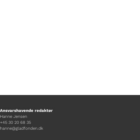
Af Mads Bille Walsøe
Ansvarshavende redaktør
Hanne Jensen
+45 30 20 68 35
hanne@gladfonden.dk