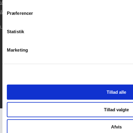
at analysere vores trafik. Vi deler også oplysninger om din
Vedtægter

inden for sociale medier, annonceringspartnere og analysepa
Årsrapport 2021
Præferencer
data med andre oplysninger, du har givet dem, eller som de ha

LOG IND
Statistik

Marketing
Tillad alle
Tillad valgte
Afvis