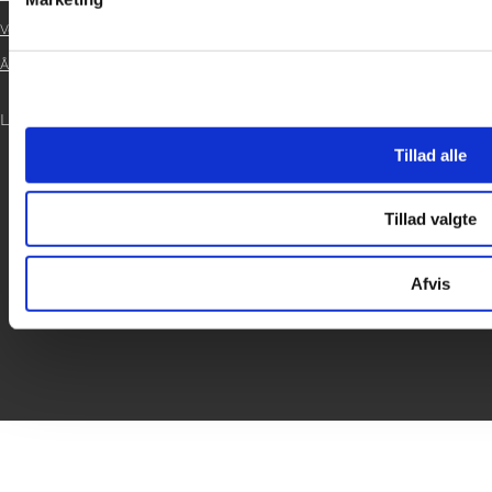
Vedtægter

Årsrapport 2021

LOG IND
Tillad alle

Tillad valgte
Afvis