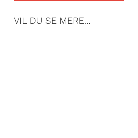
VIL DU SE MERE…
Per Rosenberg har været på
spøgelsesjagt med spøgelsesjægerne fra
gruppen Ghosthunting.dk. Mon de
møder den indemurede pige? Og tør Per
kalde på et spøgelse, som stadig siges
at hjemsøge middelalderborgen? Gør jer
klar til kuldegysninger.