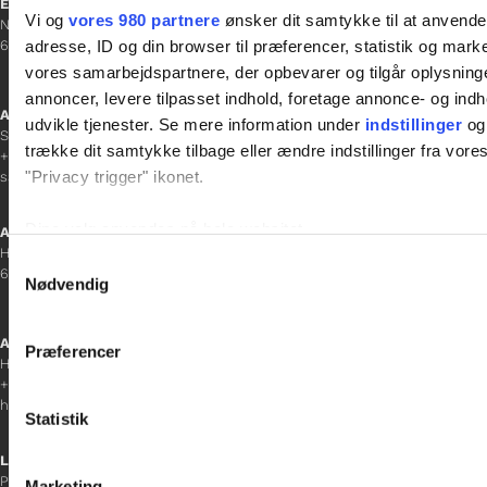
Esbjerg
Vi og
vores 980 partnere
ønsker dit samtykke til at anvend
Norgesgade 1, 2. sal
adresse, ID og din browser til præferencer, statistik og marke
6700 Esbjerg
vores samarbejdspartnere, der opbevarer og tilgår oplysninge
annoncer, levere tilpasset indhold, foretage annonce- og in
Afdelingschef
udvikle tjenester. Se mere information under
indstillinger
og 
Sanne Hansen
trække dit samtykke tilbage eller ændre indstillinger fra vore
+45 23 69 19 35
"Privacy trigger" ikonet.
sanne.h@gladfonden.dk
Dine valg anvendes på hele websitet.
Aabenraa
H P Hanssens Gade 23, 2.
Samtykkevalg
6200 Aabenraa
Vi bruger cookies til at tilpasse vores indhold og annoncer, til 
Nødvendig
at analysere vores trafik. Vi deler også oplysninger om din
inden for sociale medier, annonceringspartnere og analysepa
Afdelingschef
Præferencer
data med andre oplysninger, du har givet dem, eller som de ha
Helene Teichert
+45 29 37 32 41
helene.t@gladfonden.dk
Statistik
Links

Persondatapolitik
Marketing