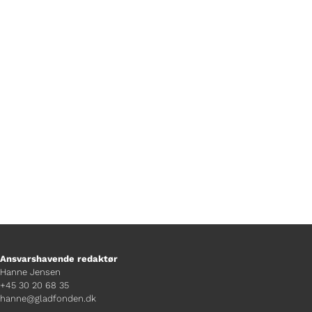
aircondition i en veteranbus, og hvem
reparerer den, hvis hjulet falder af? Kim
er helt sikker, en chaufførkasket
hjælper, hvis man er bange for
tordenvejr.
Ansvarshavende redaktør
Hanne Jensen
+45 30 20 68 35
hanne@gladfonden.dk