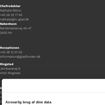
Chefredaktør
Nathalie Bitton
+45 26 25 17 65
nathalie@tv-glad.dk
København
Rentemestervej 45-47
2400 NV
Receptionen
+45 38 12 01 00
information@gladfonden.dk
Ringsted
Jernbanevej 8
4100 Ringsted
Afdelingschef
Sacha Lohmann Weiss
+45 40 27 91 11
sacha.lw@gladfonden.dk
Ansvarlig brug af dine data