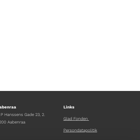
tæt på kajen. Er der mon
 sikker, en chaufførkasket hjælper,
abenraa
Links
 P Hanssens Gade 23, 2.
Glad Fonden
200 Aabenraa
Persondatapolitik