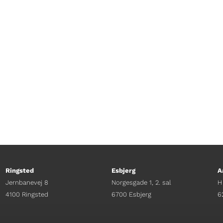
det en havnerundfart, som måske kommer lidt for 
m reparerer den, hvis hjulet falder af? Kim er helt
Ringsted
Esbjerg
A
Jernbanevej 8
Norgesgade 1, 2. sal
H
4100 Ringsted
6700 Esbjerg
6