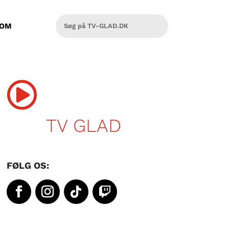
OM

TV GLAD
FØLG OS: