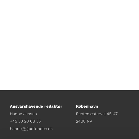
med veteranbus. Han får blandt an
aircondition i en veteranbus, og hve
hvis man er bange for tordenvejr.
Ansvarshavende redaktør
København
Hanne Jensen
Rentemestervej 45-47
+45 30 20 68 35
2400 NV
hanne@gladfonden.dk