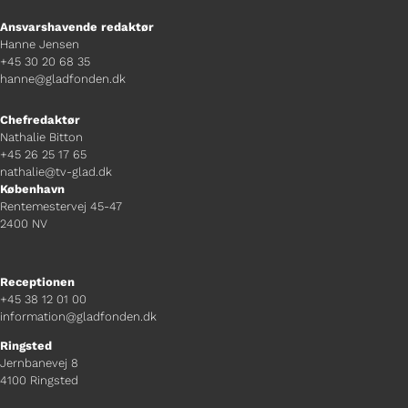
Ansvarshavende redaktør
Hanne Jensen
+45 30 20 68 35
hanne@gladfonden.dk
Chefredaktør
Nathalie Bitton
+45 26 25 17 65
nathalie@tv-glad.dk
København
Rentemestervej 45-47
2400 NV
Receptionen
+45 38 12 01 00
information@gladfonden.dk
Ringsted
Jernbanevej 8
4100 Ringsted