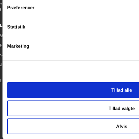
inden for sociale medier, annonceringspartnere og analysepa
+45 29 37 32 41
Præferencer
helene.t@gladfonden.dk
data med andre oplysninger, du har givet dem, eller som de ha
Links
Statistik
Glad Fonden

Persondatapolitik
Marketing

Vedtægter

Årsrapport 2024

LOG IND
Tillad alle
Tillad valgte
Afvis