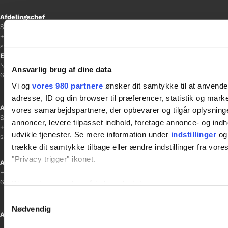
Afdelingschef
Sacha Lohmann Weiss
+45 40 27 91 11
sacha.lw@gladfonden.dk
Esbjerg
Norgesgade 1, 2. sal
Ansvarlig brug af dine data
6700 Esbjerg
Vi og
vores 980 partnere
ønsker dit samtykke til at anvend
adresse, ID og din browser til præferencer, statistik og marke
Afdelingschef
vores samarbejdspartnere, der opbevarer og tilgår oplysninge
Sanne Hansen
annoncer, levere tilpasset indhold, foretage annonce- og in
+45 23 69 19 35
udvikle tjenester. Se mere information under
indstillinger
og 
sanne.h@gladfonden.dk
trække dit samtykke tilbage eller ændre indstillinger fra vore
"Privacy trigger" ikonet.
Aabenraa
H P Hanssens Gade 23, 2.
6200 Aabenraa
Dine valg anvendes på hele websitet.
Samtykkevalg
Vi bruger cookies til at tilpasse vores indhold og annoncer, til 
Nødvendig
Afdelingschef
at analysere vores trafik. Vi deler også oplysninger om din
Helene Teichert