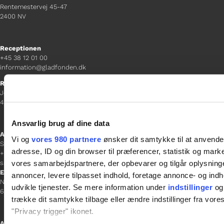
Rentemestervej 45-47
2400 NV
Receptionen
+45 38 12 01 00
information@gladfonden.dk
Ringsted
Jernbanevej 8
4100 Ringsted
Ansvarlig brug af dine data
Afdelingschef
Vi og
vores 980 partnere
ønsker dit samtykke til at anvend
Sacha Lohmann Weiss
adresse, ID og din browser til præferencer, statistik og marke
+45 40 27 91 11
vores samarbejdspartnere, der opbevarer og tilgår oplysninge
sacha.lw@gladfonden.dk
Esbjerg
annoncer, levere tilpasset indhold, foretage annonce- og in
Norgesgade 1, 2. sal
udvikle tjenester. Se mere information under
indstillinger
og 
6700 Esbjerg
trække dit samtykke tilbage eller ændre indstillinger fra vore
"Privacy trigger" ikonet.
Afdelingschef