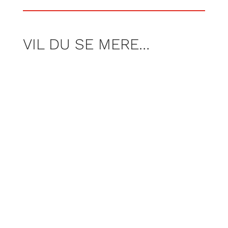
VIL DU SE MERE…
I denne udgave af “Verden ifølge Glad”
skal vi med Per Rosenberg og Henrik
Rønnov til Ribe, hvor de skal deltage i
ParaLeg og Idræt. Hvem mon vinder i
petanque og hvem giver den bedste
massage? Frank Christensen viser
hvordan man laver en lækker koldskål,