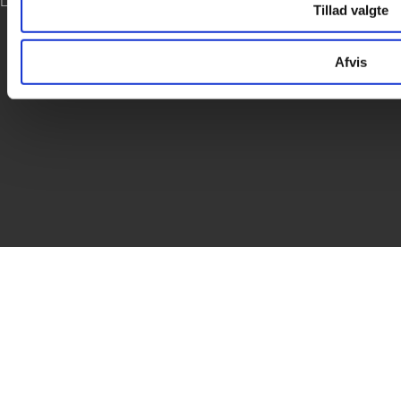
LOG IND
Tillad valgte

Afvis