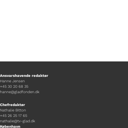
leve grønnere og passe bedre på kloden.
Ansvarshavende redaktør
Hanne Jensen
+45 30 20 68 35
hanne@gladfonden.dk
Chefredaktør
Nathalie Bitton
+45 26 25 17 65
nathalie@tv-glad.dk
København