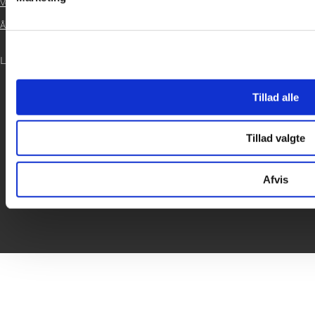
Vedtægter

Årsrapport 2021

LOG IND

Tillad alle
Tillad valgte
Afvis