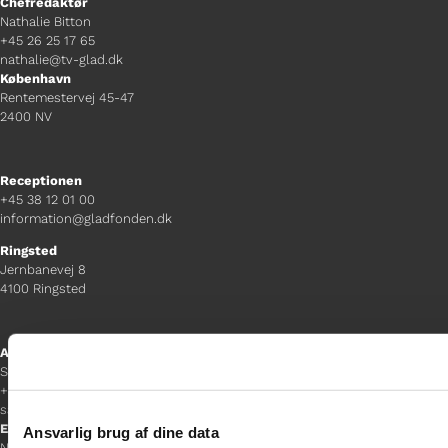
Chefredaktør
Nathalie Bitton
+45 26 25 17 65
nathalie@tv-glad.dk
København
Rentemestervej 45-47
2400 NV
Receptionen
+45 38 12 01 00
information@gladfonden.dk
Ringsted
Jernbanevej 8
4100 Ringsted
Afdelingschef
Sacha Lohmann Weiss
+45 40 27 91 11
sacha.lw@gladfonden.dk
Esbjerg
Ansvarlig brug af dine data
Norgesgade 1, 2. sal