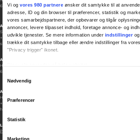
Vi og
vores 980 partnere
ønsker dit samtykke til at anvend
6700 Esbjerg
adresse, ID og din browser til præferencer, statistik og marke
vores samarbejdspartnere, der opbevarer og tilgår oplysninge
Afdelingschef
annoncer, levere tilpasset indhold, foretage annonce- og in
Sanne Hansen
udvikle tjenester. Se mere information under
indstillinger
og 
+45 23 69 19 35
trække dit samtykke tilbage eller ændre indstillinger fra vore
sanne.h@gladfonden.dk
"Privacy trigger" ikonet.
Aabenraa
Dine valg anvendes på hele websitet.
H P Hanssens Gade 23, 2.
6200 Aabenraa
Samtykkevalg
Vi bruger cookies til at tilpasse vores indhold og annoncer, til 
Nødvendig
at analysere vores trafik. Vi deler også oplysninger om din
Afdelingschef
inden for sociale medier, annonceringspartnere og analysepa
Helene Teichert
Præferencer
data med andre oplysninger, du har givet dem, eller som de ha
+45 29 37 32 41
helene.t@gladfonden.dk
Statistik
Links

Persondatapolitik
Marketing