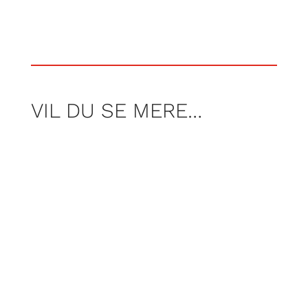
VIL DU SE MERE…
Med ring i næsen og uglet hår blev Clara
allerede på efterskolen headhuntet til at
blive model, men efter at have poseret i
verdens storbyer fandt hun ud af at
skuespillet var det, hun ville.