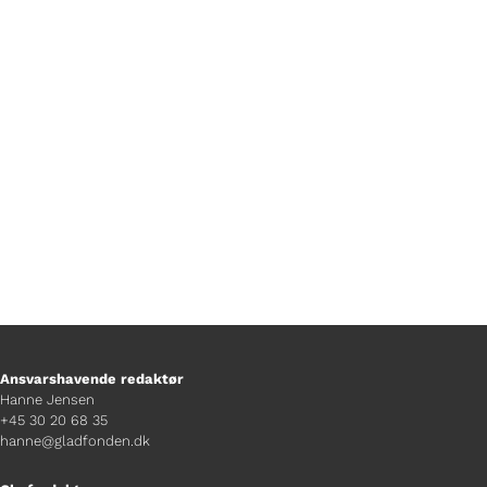
har fået besøg af Joachim Fjelstrup til
en snak om lige præcis det, mens der
lyttes til lydklip fra de forskelligfe
roller.
Ansvarshavende redaktør
Hanne Jensen
+45 30 20 68 35
hanne@gladfonden.dk