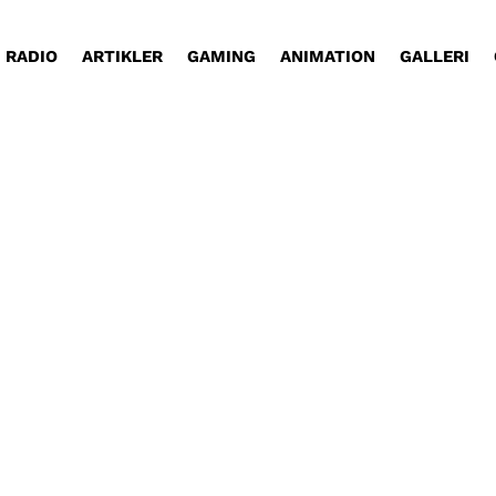
RADIO
ARTIKLER
GAMING
ANIMATION
GALLERI
dt i stuen? Normale mennesker har så mange underli
antræ for at danse?