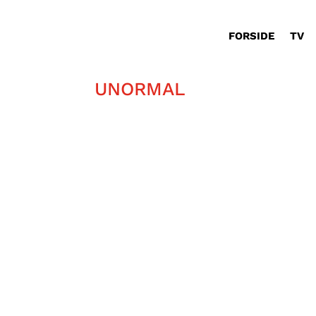
FORSIDE
TV
UNORMAL
Hvorfor skal der stå et juletræ mi
mening. Behøver man virkelig et gr