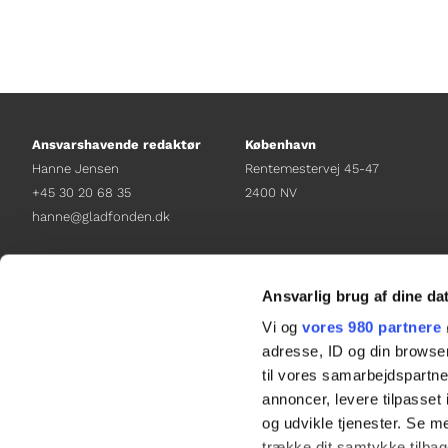
Ansvarshavende redaktør
København
Hanne Jensen
Rentemestervej 45-47
+45 30 20 68 35
2400 NV
hanne@gladfonden.dk
Chefredaktør
Receptionen
Nathalie Bitton
+45 38 12 01 00
Ansvarlig brug af dine da
+45 26 25 17 65
information@gladfonden.dk
Vi og
vores 980 partnere
nathalie@tv-glad.dk
adresse, ID og din browser
til vores samarbejdspartner
annoncer, levere tilpasse
og udvikle tjenester. Se m
trække dit samtykke tilbage