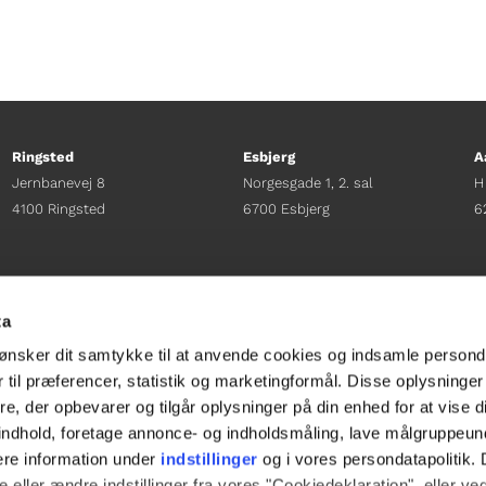
Ringsted
Esbjerg
A
Jernbanevej 8
Norgesgade 1, 2. sal
H
4100 Ringsted
6700 Esbjerg
6
Afdelingschef
Afdelingschef
A
Sacha Lohmann Weiss
Sanne Hansen
H
ta
+45 40 27 91 11
+45 23 69 19 35
+
ønsker dit samtykke til at anvende cookies og indsamle persond
sacha.lw@gladfonden.dk
sanne.h@gladfonden.dk
h
 til præferencer, statistik og marketingformål. Disse oplysninger
e, der opbevarer og tilgår oplysninger på din enhed for at vise d




t indhold, foretage annonce- og indholdsmåling, lave målgruppeu
ere information under
indstillinger
og i vores persondatapolitik. 
 eller ændre indstillinger fra vores "Cookiedeklaration", eller ve