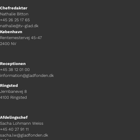
Chefredaktør
Nathalie Bitton
+45 26 25 17 65
nathalie@tv-glad.dk
København
Rentemestervej 45-47
2400 NV
Receptionen
+45 38 12 01 00
information@gladfonden.dk
Ringsted
Jernbanevej 8
4100 Ringsted
Afdelingschef
Sacha Lohmann Weiss
+45 40 27 91 11
sacha.lw@gladfonden.dk