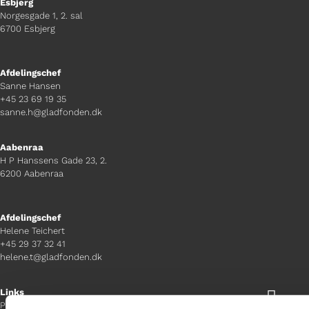
Esbjerg
Norgesgade 1, 2. sal
6700 Esbjerg
Afdelingschef
Sanne Hansen
+45 23 69 19 35
sanne.h@gladfonden.dk
Aabenraa
H P Hanssens Gade 23, 2.
6200 Aabenraa
Afdelingschef
Helene Teichert
+45 29 37 32 41
helene.t@gladfonden.dk
Links

Persondatapolitik