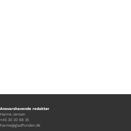
https://vimeo.com/1144490643/7a0d954
aa6?share=copy&fl=sv&fe=ci
Spændingen er lige stor, hver gang TV
Glads journalister får at vide, hvem den
næste gæst er i En Særlig...
Ansvarshavende redaktør
Hanne Jensen
+45 30 20 68 35
hanne@gladfonden.dk