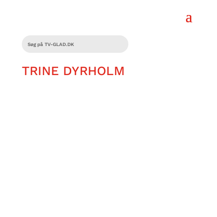
TRINE DYRHOLM
https://vimeo.com/1144490880/f9ee857
278?share=copy&fl=sv&fe=ci Hvordan
siger man en pølse med det hele på
sønderjysk? Og hvad er en
københavnersnude? Mød vores...