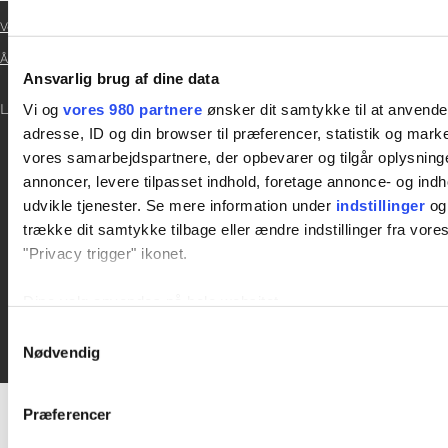
Vedtægter

Årsrapport 2021
Ansvarlig brug af dine data

LOG IND
Vi og
vores 980 partnere
ønsker dit samtykke til at anvend
adresse, ID og din browser til præferencer, statistik og marke

vores samarbejdspartnere, der opbevarer og tilgår oplysninge
annoncer, levere tilpasset indhold, foretage annonce- og in
udvikle tjenester. Se mere information under
indstillinger
og 
trække dit samtykke tilbage eller ændre indstillinger fra vore
"Privacy trigger" ikonet.
Dine valg anvendes på hele websitet.
Samtykkevalg
Vi bruger cookies til at tilpasse vores indhold og annoncer, til 
Nødvendig
at analysere vores trafik. Vi deler også oplysninger om din
inden for sociale medier, annonceringspartnere og analysepa
Præferencer
data med andre oplysninger, du har givet dem, eller som de ha