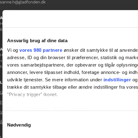
sanne.h@gladfonden.dk
Aabenraa
H P Hanssens Gade 23, 2.
6200 Aabenraa
Ansvarlig brug af dine data
Afdelingschef
Vi og
vores 980 partnere
ønsker dit samtykke til at anvend
Helene Teichert
adresse, ID og din browser til præferencer, statistik og marke
+45 29 37 32 41
vores samarbejdspartnere, der opbevarer og tilgår oplysninge
helene.t@gladfonden.dk
annoncer, levere tilpasset indhold, foretage annonce- og in
udvikle tjenester. Se mere information under
indstillinger
og 
Links
trække dit samtykke tilbage eller ændre indstillinger fra vore
Glad Fonden
"Privacy trigger" ikonet.

Persondatapolitik

Dine valg anvendes på hele websitet.
Vedtægter

Samtykkevalg
Årsrapport 2024
Vi bruger cookies til at tilpasse vores indhold og annoncer, til 
Nødvendig

at analysere vores trafik. Vi deler også oplysninger om din
LOG IND