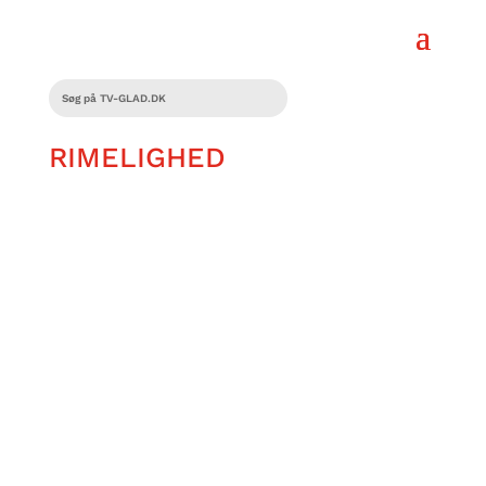
RIMELIGHED
Flere bosteder i Danmark har dele-
toiletter og fællesbade! Flere steder i
Danmark har bosteder dele toiletter og
bad, Bl.a. i Gentofte. Derfor taler
Rasmus Nielsen med byens...