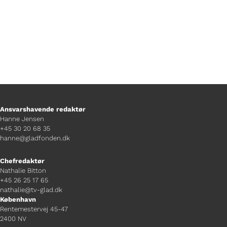
Ansvarshavende redaktør
Hanne Jensen
+45 30 20 68 35
hanne@gladfonden.dk
Chefredaktør
Nathalie Bitton
+45 26 25 17 65
nathalie@tv-glad.dk
København
Rentemestervej 45-47
2400 NV