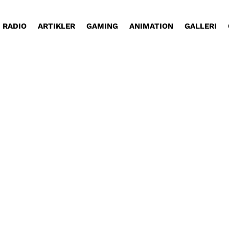
RADIO
ARTIKLER
GAMING
ANIMATION
GALLERI
ighed! At besøge Erotic World messen i Valby, har 
ærlighed. Tag med Dan rundt og oplev den efterhån