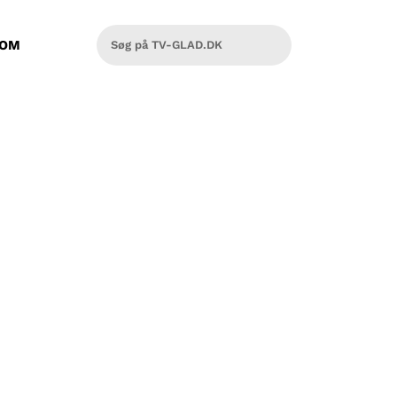
OM
givet Dan mod på at udfordre sig
den legendariske messe.