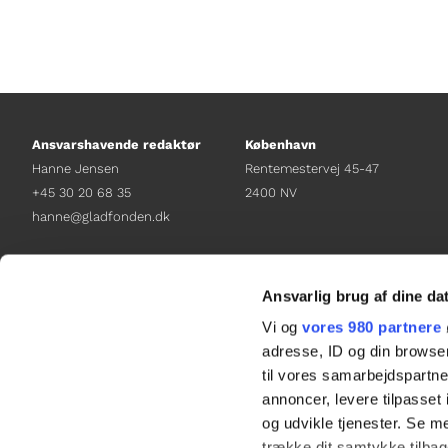
Ansvarshavende redaktør
København
Hanne Jensen
Rentemestervej 45-47
+45 30 20 68 35
2400 NV
hanne@gladfonden.dk
Chefredaktør
Receptionen
Nathalie Bitton
+45 38 12 01 00
Ansvarlig brug af dine da
+45 26 25 17 65
information@gladfonden.dk
Vi og
vores 980 partnere
nathalie@tv-glad.dk
adresse, ID og din browser
til vores samarbejdspartner
annoncer, levere tilpasse
og udvikle tjenester. Se m
trække dit samtykke tilbage