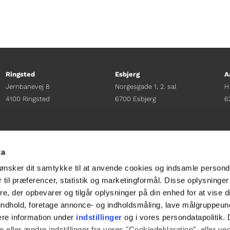
Ringsted
Esbjerg
A
Jernbanevej 8
Norgesgade 1, 2. sal
H
4100 Ringsted
6700 Esbjerg
6
Afdelingschef
Afdelingschef
A
Sacha Lohmann Weiss
Sanne Hansen
H
ta
+45 40 27 91 11
+45 23 69 19 35
+
ønsker dit samtykke til at anvende cookies og indsamle persond
sacha.lw@gladfonden.dk
sanne.h@gladfonden.dk
h
 til præferencer, statistik og marketingformål. Disse oplysninger
e, der opbevarer og tilgår oplysninger på din enhed for at vise d




t indhold, foretage annonce- og indholdsmåling, lave målgruppeu
ere information under
indstillinger
og i vores persondatapolitik. 
 eller ændre indstillinger fra vores "Cookiedeklaration", eller ve