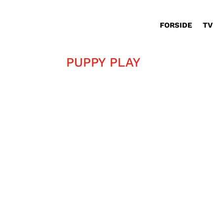
FORSIDE
TV
PUPPY PLAY
Dan Jørgensen er nysgerrig på kærl
selv og få mere viden om sex og k