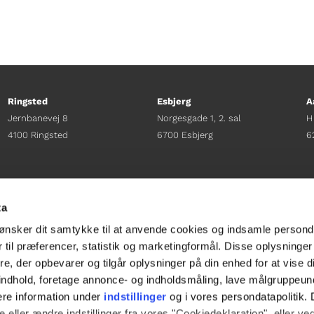
Ringsted
Esbjerg
A
Jernbanevej 8
Norgesgade 1, 2. sal
H
4100 Ringsted
6700 Esbjerg
6
Afdelingschef
Afdelingschef
A
Sacha Lohmann Weiss
Sanne Hansen
H
ta
+45 40 27 91 11
+45 23 69 19 35
+
ønsker dit samtykke til at anvende cookies og indsamle persond
sacha.lw@gladfonden.dk
sanne.h@gladfonden.dk
h
 til præferencer, statistik og marketingformål. Disse oplysninger
e, der opbevarer og tilgår oplysninger på din enhed for at vise d




t indhold, foretage annonce- og indholdsmåling, lave målgruppeu
ere information under
indstillinger
og i vores persondatapolitik. 
 eller ændre indstillinger fra vores "Cookiedeklaration", eller ve