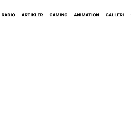
RADIO
ARTIKLER
GAMING
ANIMATION
GALLERI
ørger eventyrer Morten Kirckhoff.
med Lars Hauberg.