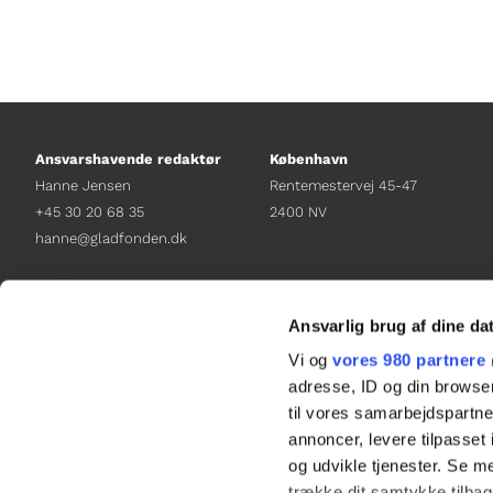
Ansvarshavende redaktør
København
Hanne Jensen
Rentemestervej 45-47
+45 30 20 68 35
2400 NV
hanne@gladfonden.dk
Chefredaktør
Receptionen
Nathalie Bitton
+45 38 12 01 00
Ansvarlig brug af dine da
+45 26 25 17 65
information@gladfonden.dk
Vi og
vores 980 partnere
nathalie@tv-glad.dk
adresse, ID og din browser
til vores samarbejdspartner
annoncer, levere tilpasse
og udvikle tjenester. Se m
trække dit samtykke tilbage