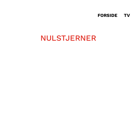
FORSIDE
TV
NULSTJERNER
Hvad er det bedste der kan ske? sp
Få noget af svaret i hans samtale 