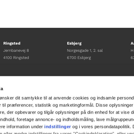
Ringsted
Esbjerg
A
Jernbanevej 8
Norgesgade 1, 2. sal
H
4100 Ringsted
6700 Esbjerg
6
Afdelingschef
Afdelingschef
A
Sacha Lohmann Weiss
Sanne Hansen
H
ta
+45 40 27 91 11
+45 23 69 19 35
+
ønsker dit samtykke til at anvende cookies og indsamle persond
sacha.lw@gladfonden.dk
sanne.h@gladfonden.dk
h
 til præferencer, statistik og marketingformål. Disse oplysninger
e, der opbevarer og tilgår oplysninger på din enhed for at vise d




t indhold, foretage annonce- og indholdsmåling, lave målgruppeu
ere information under
indstillinger
og i vores persondatapolitik. 
 eller ændre indstillinger fra vores "Cookiedeklaration", eller ve