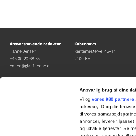
Ansvarshavende redaktør
København
Hanne Jensen
Rentemestervej 45-47
+45 30 20 68 35
2400 NV
hanne@gladfonden.dk
Chefredaktør
Receptionen
Nathalie Bitton
+45 38 12 01 00
Ansvarlig brug af dine da
+45 26 25 17 65
information@gladfonden.dk
Vi og
vores 980 partnere
nathalie@tv-glad.dk
adresse, ID og din browser
til vores samarbejdspartner
annoncer, levere tilpasse
og udvikle tjenester. Se m
trække dit samtykke tilbage