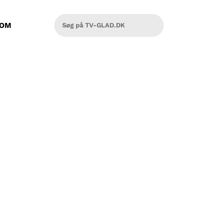
OM
an Jessen i studiet for at fortælle
har en del at vise og fortælle om.