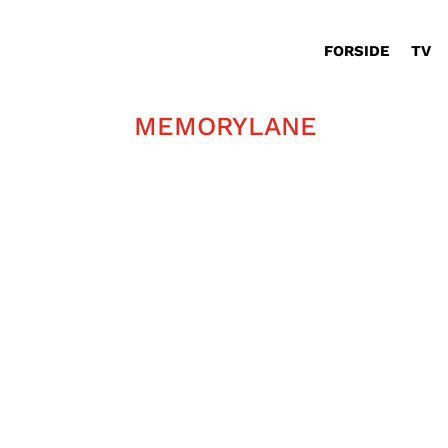
FORSIDE
TV
MEMORYLANE
Tobias Wieczorek er vært i denne ud
om sin tid i TV Glad. Brian har vær