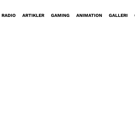
RADIO
ARTIKLER
GAMING
ANIMATION
GALLERI
gave af Rejsen med Glad, hvor han har inviteret Bri
et i TV Glads Aabenraa-afdeling siden 2008, så han 