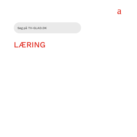
LÆRING
Tobias Qwist mener, man kan lære
meget af at game. Her er tre spil, som
har lært ham noget vigtigt om livet.