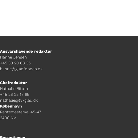
Ansvarshavende redaktør
Hanne Jensen
+45 30 20 68 35
hanne@gladfonden.dk
Chefredaktør
Nathalie Bitton
+45 26 25 17 65
nathalie@tv-glad.dk
København
Rentemestervej 45-47
2400 NV
Receptionen