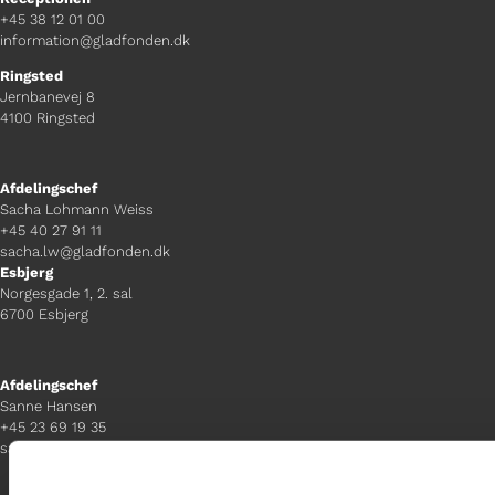
+45 38 12 01 00
information@gladfonden.dk
Ringsted
Jernbanevej 8
4100 Ringsted
Afdelingschef
Sacha Lohmann Weiss
+45 40 27 91 11
sacha.lw@gladfonden.dk
Esbjerg
Norgesgade 1, 2. sal
6700 Esbjerg
Afdelingschef
Sanne Hansen
+45 23 69 19 35
sanne.h@gladfonden.dk