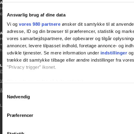
Aabenraa
H P Hanssens Gade 23, 2.
6200 Aabenraa
Ansvarlig brug af dine data
Vi og
vores 980 partnere
ønsker dit samtykke til at anvend
adresse, ID og din browser til præferencer, statistik og marke
Afdelingschef
vores samarbejdspartnere, der opbevarer og tilgår oplysninge
Helene Teichert
+45 29 37 32 41
annoncer, levere tilpasset indhold, foretage annonce- og in
helene.t@gladfonden.dk
udvikle tjenester. Se mere information under
indstillinger
og 
trække dit samtykke tilbage eller ændre indstillinger fra vore
Links

"Privacy trigger" ikonet.
Persondatapolitik
Vedtægter
Dine valg anvendes på hele websitet.

Årsrapport 2021
Samtykkevalg
Vi bruger cookies til at tilpasse vores indhold og annoncer, til 
Nødvendig

at analysere vores trafik. Vi deler også oplysninger om din
LOG IND
inden for sociale medier, annonceringspartnere og analysepa
Præferencer

data med andre oplysninger, du har givet dem, eller som de ha
Statistik