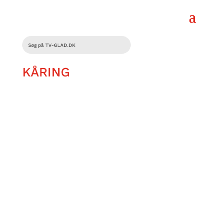
KÅRING
Zelda og zombierne vendte tilbage, og
Palworld gav Pokémon konkurrence.
2024 var et år fuld af gode udgivelser –
men hvilke var de bedste?