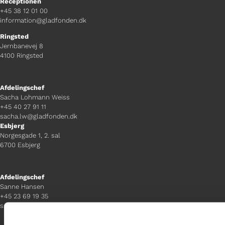
Receptionen
+45 38 12 01 00
information@gladfonden.dk
Ringsted
Jernbanevej 8
4100 Ringsted
Afdelingschef
Sacha Lohmann Weiss
+45 40 27 91 11
sacha.lw@gladfonden.dk
Esbjerg
Norgesgade 1, 2. sal
6700 Esbjerg
Afdelingschef
Sanne Hansen
+45 23 69 19 35
sanne.h@gladfonden.dk