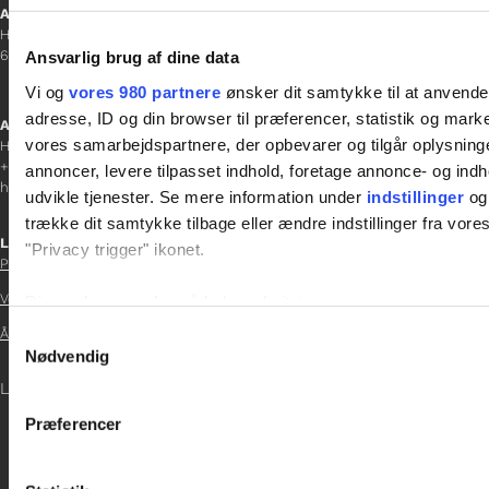
Aabenraa
H P Hanssens Gade 23, 2.
6200 Aabenraa
Ansvarlig brug af dine data
Vi og
vores 980 partnere
ønsker dit samtykke til at anvend
adresse, ID og din browser til præferencer, statistik og marke
Afdelingschef
vores samarbejdspartnere, der opbevarer og tilgår oplysninge
Helene Teichert
+45 29 37 32 41
annoncer, levere tilpasset indhold, foretage annonce- og in
helene.t@gladfonden.dk
udvikle tjenester. Se mere information under
indstillinger
og 
trække dit samtykke tilbage eller ændre indstillinger fra vore
Links

"Privacy trigger" ikonet.
Persondatapolitik
Vedtægter
Dine valg anvendes på hele websitet.

Samtykkevalg
Årsrapport 2021
Vi bruger cookies til at tilpasse vores indhold og annoncer, til 
Nødvendig

at analysere vores trafik. Vi deler også oplysninger om din
LOG IND
inden for sociale medier, annonceringspartnere og analysepa
Præferencer

data med andre oplysninger, du har givet dem, eller som de ha