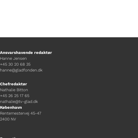
Ansvarshavende redaktør
Hanne Jensen
+45 30 20 68 35
hanne@gladfonden.dk
Chefredaktør
Nathalie Bitton
+45 26 25 17 65
nathalie@tv-glad.dk
København
Rentemestervej 45-47
2400 NV