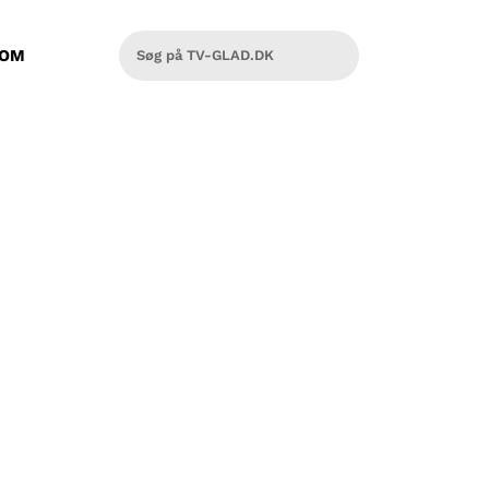
OM
 med og ved hvordan det skal