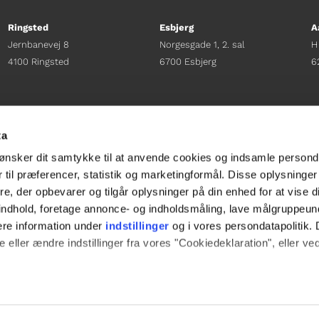
Ringsted
Esbjerg
A
Jernbanevej 8
Norgesgade 1, 2. sal
H
4100 Ringsted
6700 Esbjerg
6
Afdelingschef
Afdelingschef
A
Sacha Lohmann Weiss
Sanne Hansen
H
ta
+45 40 27 91 11
+45 23 69 19 35
+
ønsker dit samtykke til at anvende cookies og indsamle persond
sacha.lw@gladfonden.dk
sanne.h@gladfonden.dk
h
 til præferencer, statistik og marketingformål. Disse oplysninger
e, der opbevarer og tilgår oplysninger på din enhed for at vise d




t indhold, foretage annonce- og indholdsmåling, lave målgruppeu
ere information under
indstillinger
og i vores persondatapolitik. 
 eller ændre indstillinger fra vores "Cookiedeklaration", eller ve
e websitet.