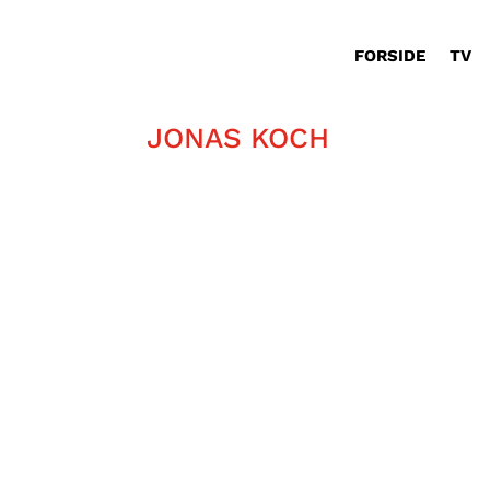
FORSIDE
TV
JONAS KOCH
https://vimeo.com/1105392209?shar
håndteres. Men det kan alligevel v