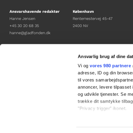
Ansvarshavende redaktør
København
Hanne Jensen
Rentemestervej 45-47
+45 30 20 68 35
2400 NV
hanne@gladfonden.dk
Chefredaktør
Receptionen
Nathalie Bitton
+45 38 12 01 00
Ansvarlig brug af dine da
+45 26 25 17 65
information@gladfonden.dk
Vi og
vores 980 partnere
nathalie@tv-glad.dk
adresse, ID og din browser
til vores samarbejdspartner
annoncer, levere tilpasse
og udvikle tjenester. Se m
trække dit samtykke tilbage
"Privacy trigger" ikonet.
Dine valg anvendes på hel