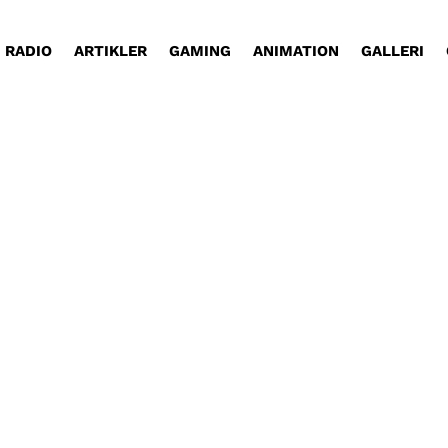
RADIO
ARTIKLER
GAMING
ANIMATION
GALLERI
e=copy Jonas Koch er stammer. Det lever han fint
ære lidt spændende, hvordan det...