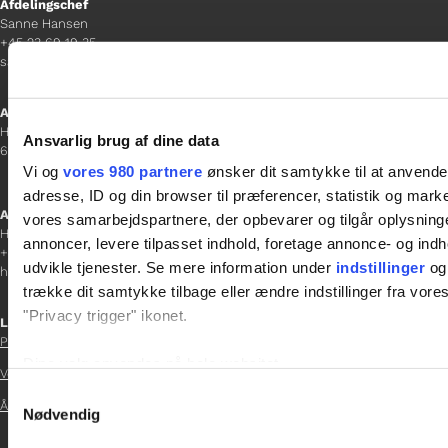
Afdelingschef
Sanne Hansen
+45 23 69 19 35
sanne.h@gladfonden.dk
Aabenraa
H P Hanssens Gade 23, 2.
Ansvarlig brug af dine data
6200 Aabenraa
Vi og
vores 980 partnere
ønsker dit samtykke til at anvend
adresse, ID og din browser til præferencer, statistik og marke
Afdelingschef
vores samarbejdspartnere, der opbevarer og tilgår oplysninge
Helene Teichert
annoncer, levere tilpasset indhold, foretage annonce- og in
+45 29 37 32 41
udvikle tjenester. Se mere information under
indstillinger
og 
helene.t@gladfonden.dk
trække dit samtykke tilbage eller ændre indstillinger fra vore
"Privacy trigger" ikonet.
Links

Persondatapolitik
Dine valg anvendes på hele websitet.
Vedtægter

Samtykkevalg
Årsrapport 2021
Vi bruger cookies til at tilpasse vores indhold og annoncer, til 
Nødvendig
at analysere vores trafik. Vi deler også oplysninger om din
