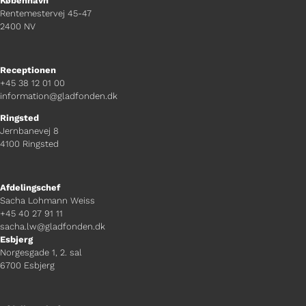
København
Rentemestervej 45-47
2400 NV
Receptionen
+45 38 12 01 00
information@gladfonden.dk
Ringsted
Jernbanevej 8
4100 Ringsted
Afdelingschef
Sacha Lohmann Weiss
+45 40 27 91 11
sacha.lw@gladfonden.dk
Esbjerg
Norgesgade 1, 2. sal
6700 Esbjerg