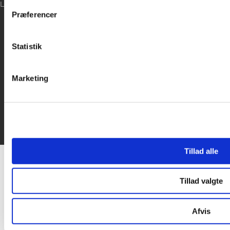
LOG IND
inden for sociale medier, annonceringspartnere og analysepa
Præferencer
data med andre oplysninger, du har givet dem, eller som de ha

Statistik
Marketing
Tillad alle
Tillad valgte
Afvis