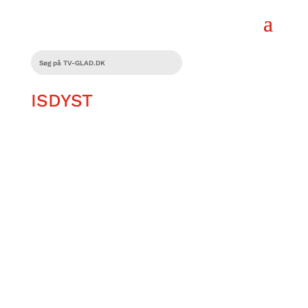
ISDYST
På en varm sommerdag er softice noget,
der er let at nyde. Men det viser sig, at
de ikke er helt ligeså lette at lave. I
anledningen af at solen står højt på
himlen, er Nicolaj Bahne og Nadja
Dalgaard taget i Legoland og udfordrer
hinanden til, hvem der kan lave den