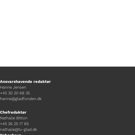
bedste softice.
Ansvarshavende redaktør
Hanne Jensen
+45 30 20 68 35
hanne@gladfonden.dk
Chefredaktør
Nathalie Bitton
+45 26 25 17 65
nathalie@tv-glad.dk