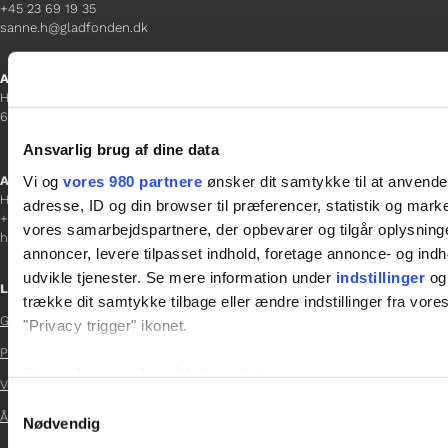
+45 23 69 19 35
sanne.h@gladfonden.dk
Aabenraa
H P Hanssens Gade 23, 2.
6200 Aabenraa
Ansvarlig brug af dine data
Vi og
vores 980 partnere
ønsker dit samtykke til at anvend
Afdelingschef
Helene Teichert
adresse, ID og din browser til præferencer, statistik og marke
+45 29 37 32 41
vores samarbejdspartnere, der opbevarer og tilgår oplysninge
helene.t@gladfonden.dk
annoncer, levere tilpasset indhold, foretage annonce- og in
udvikle tjenester. Se mere information under
indstillinger
og 
Links
trække dit samtykke tilbage eller ændre indstillinger fra vore
Glad Fonden
"Privacy trigger" ikonet.

Persondatapolitik

Dine valg anvendes på hele websitet.
Vedtægter

Samtykkevalg
Årsrapport 2024
Vi bruger cookies til at tilpasse vores indhold og annoncer, til 
Nødvendig

at analysere vores trafik. Vi deler også oplysninger om din