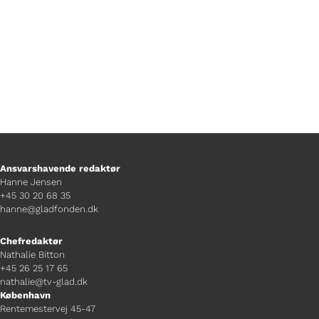
Ansvarshavende redaktør
Hanne Jensen
+45 30 20 68 35
hanne@gladfonden.dk
Chefredaktør
Nathalie Bitton
+45 26 25 17 65
nathalie@tv-glad.dk
København
Rentemestervej 45-47