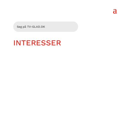
INTERESSER
Hvor kommer musikken fra? Frederik
Johansen er meget interesseret i de
mennesker, der står bag alle de kendte
musikeres numre.