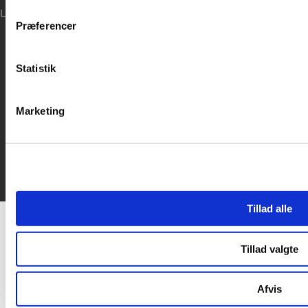
LOG IND
inden for sociale medier, annonceringspartnere og analysepa
Præferencer
data med andre oplysninger, du har givet dem, eller som de ha
Statistik
Marketing
Tillad alle
Tillad valgte
Afvis